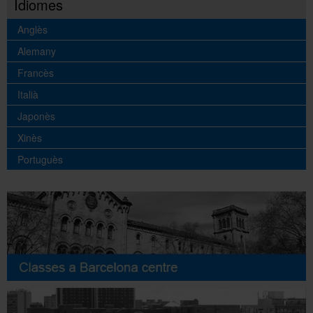
Idiomes
Anglès
Alemany
Francès
Italià
Japonès
Xinès
Portuguès
Buscar