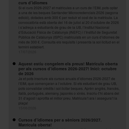
curs d’idiomes
Si el curs 2026-2027 et matricules a un curs de l’EIM, pots optar
a una de les beques Santander Microcredencials 2026 (segona
edició), dotades amb 300 € per reduir el cost de la matrícula. La
convocatòria està oberta del 16 de juliol al 20 d’octubre de 2026
i s’adreça a estudiants de grau de la UB, l’Institut Nacional
d’Educació Física de Catalunya (INEFC) i l’Institut de Seguretat
Pública de Catalunya (ISPC) matriculats en un curs d’idiomes de
més de 300 €. Consulta els
requisits
i presenta la sol·licitud en el
termini establert.
17/07/2026
Aquest estiu congelem els preus! Matrícula oberta
per als cursos d’idiomes 2026-2027! Inici: octubre
de 2026
Ja et pots inscriure als cursos anuals d’idiomes 2026-2027 de
l’EIM, que començaran a l’octubre. Si ets estudiant de grau UB,
pots convalidar crèdits i sol·licitar beques. Aprèn anglès, francès,
italià, portuguès, alemany, japonès o xinès. Inscriu-t’hi abans del
31 d’agost i aprofita el millor preu.
Matricula’t ara
i assegura’t la
plaça!
15/06/2026
Cursos d’idiomes per a sèniors 2026/2027.
Matrícula oberta!