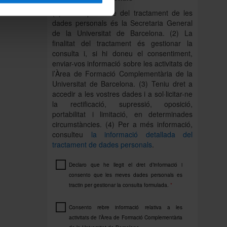
(1) La responsable del tractament de les
dades personals és la Secretaria General
de la Universitat de Barcelona. (2) La
finalitat del tractament és gestionar la
consulta i, si hi doneu el consentiment,
enviar-vos informació sobre les activitats de
l’Àrea de Formació Complementària de la
Universitat de Barcelona. (3) Teniu dret a
accedir a les vostres dades i a sol·licitar-ne
la rectificació, supressió, oposició,
portabilitat i limitació, en determinades
circumstàncies. (4) Per a més informació,
consulteu
la informació detallada del
tractament de dades personals
.
Declaro que he llegit el dret d’informació i
consento que les meves dades personals es
tractin per gestionar la consulta formulada.
*
Consento rebre informació relativa a les
activitats de l’Àrea de Formació Complementària