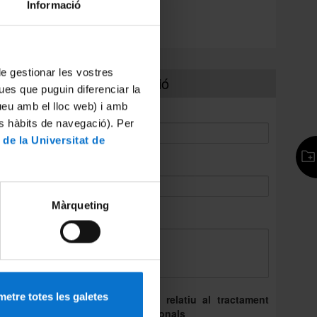
contrasenya
Informació
Nous alumnes
 de gestionar les vostres
Més informació
ues que puguin diferenciar la
tueu amb el lloc web) i amb
*
Nom:
es hàbits de navegació). Per
 de la Universitat de
*
Correu electrònic:
Màrqueting
*
Consulta:
etre totes les galetes
Dret d’informació relatiu al tractament
de les dades personals