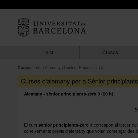
MATRÍCULA
Resum
dels
grups
seleccionats
Inici
Cursos
Encara
no
has
Cursos
:
Tots
Alemany
Sènior
Presencial
A1
seleccionat
cap
Cursos d'alemany per a Sènior principiants
grup.
Alemany - sènior principiants-zero 3 (20 h)
Afegir més grups
1
El curs
sènior principiants-zero 3
correspon al tercer del
coneixements previs d'alemany que volen començar des de z