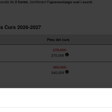
manals de
2 hores
, combinant
l’aprenentatge oral i escrit.
s Curs 2026-2027
Preu del curs
278,00€
270,00€
350,00€
340,00€
a un grup i matricula't