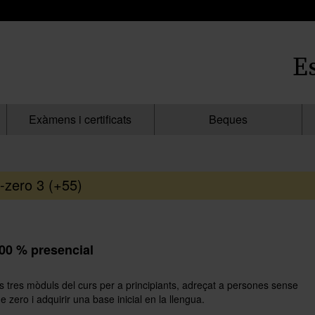
E
Exàmens i certificats
Beques
-zero 3 (+55)
00 % presencial
s tres mòduls del curs per a principiants, adreçat a persones sense
ero i adquirir una base inicial en la llengua.