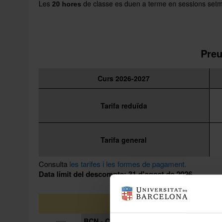
Les
de classe es duen a terme en sessions set
20 hores
Preu
Curs 2026-2027
Tarifa reduïda
Tarifa general
Consulta
les tarifes i les formes de pagament.
Data límit del descompte: 31 d'agost de 2026
Seleccion
BCN - Casa Jeroni Granell