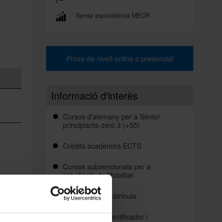
Sense equivalència MECR
Prova de nivell online o presencial
Informació d'interès
Cursos d'alemany per a Sènior
principiants-zero 3 (+55)
Crèdits acadèmics ECTS
Cursos subvencionats per a
estudiants de Mobilitat
Normativa de matrícula
Obtenció de l'identificador i