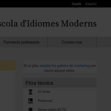
Català
Español
scola d'Idiomes Moderns
Formació professors
Coneix-nos
Si us plau
acepta les galetes de marketing
per
veure aquest video.
Fitxa tècnica
20 hores
Presencial
Sense crèdits ECTS.