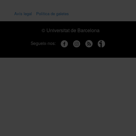
comuniquis a
eim.informacio@ub.edu
i realitzis el
pagament a través de transferència bancària. Les
Avís legal
Política de galetes
empreses que vulguin bonificar aquesta formació
han de fer servir aquesta opció de pagament.
© Universitat de Barcelona
Segueix-nos: