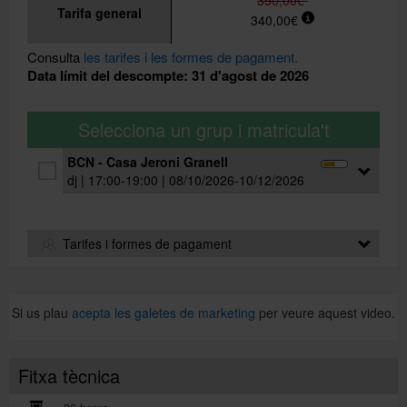
350,00€
Tarifa general
340,00€
Consulta
les tarifes i les formes de pagament.
Data límit del descompte: 31 d'agost de 2026
Selecciona un grup i matricula't
BCN - Casa Jeroni Granell
dj | 17:00-19:00 | 08/10/2026-10/12/2026
Grup:
A0
Professor/a:
Disponible properament
Inscripcio:
de l'1 de juny al 31 d'octubre de 2026
Tarifes i formes de pagament
Aula:
Disponible properament.
Consulta la ubicació
del centre.
Si us plau
acepta les galetes de marketing
per veure aquest video.
TARIFA ESPECIAL:
ALUMNAT DE GRAU DE LA UB: Si ets alumne de
grau de la Universitat de Barcelona, en el moment
Fitxa tècnica
de fer la
matrícula de qualsevol curs del grau
, tens
l'opció de
reservar plaça en un curs d'idiomes de