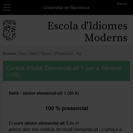
toolbar
Español
Navegació
MATRÍCULA
Universitat de Barcelona
Resum
Inici
Escola d'Idiomes
dels
grups
Cursos
Moderns
seleccionats
Exàmens i certificats
Encara
Cursos
:
Tots
Italià
Sènior
Presencial
A2
no
Beques
has
Cursos d'italià Elemental-alt 1 per a Sèniors
seleccionat
(+55)
Formació professors
cap
grup.
Coneix-nos
Italià - sènior elemental-alt 1 (20 h)
Afegir més grups
100 % presencial
El
curs sènior elemental alt 1
és el
primer dels tres mòduls del nivell elemental alt i s’adreça a