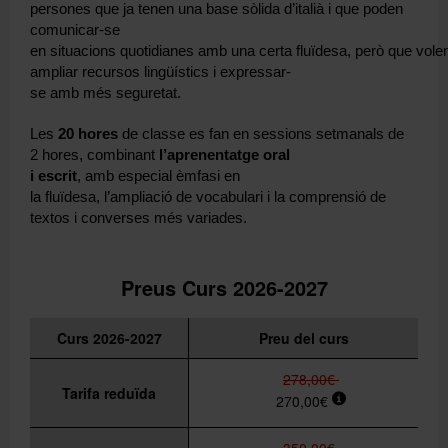
persones que ja tenen una base sòlida d’italià i que poden
comunicar-se
en situacions quotidianes amb una certa fluïdesa, però que vole
ampliar recursos lingüístics i expressar-
se amb més seguretat.
Les
20 hores
de classe es fan en sessions setmanals de
2 hores,
combinant
l’aprenentatge oral
i escrit
, amb especial èmfasi en
la fluïdesa, l’ampliació de vocabulari i la comprensió de
textos i converses més variades.
Preus Curs 2026-2027
Curs 2026-2027
Preu del curs
278,00€
Tarifa reduïda
270,00€