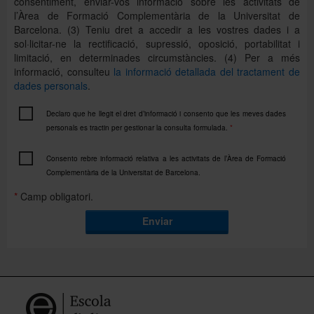
consentiment, enviar-vos informació sobre les activitats de
l’Àrea de Formació Complementària de la Universitat de
Barcelona. (3) Teniu dret a accedir a les vostres dades i a
sol·licitar-ne la rectificació, supressió, oposició, portabilitat i
PAGAMENT FRACCIONAT AMB CRÈDIT:
limitació, en determinades circumstàncies. (4) Per a més
Que el preu no freni les teves ganes d’aprendre.
informació, consulteu
la informació detallada del tractament de
Juntament amb el Banc Sabadell, t’oferim la
dades personals
.
possibilitat de fraccionar el pagament del curs o
prova que vulguis fer en tres, sis, nou o dotze
Declaro que he llegit el dret d’informació i consento que les meves dades
mesos. Per saber la quantia mensual exacta,
personals es tractin per gestionar la consulta formulada.
*
consulta la icona
situada al costat del preu de
cada tarifa. S’obrirà una finestra pop-up amb les
Consento rebre informació relativa a les activitats de l’Àrea de Formació
opcions de pagament disponibles. Has de fixar-te
Complementària de la Universitat de Barcelona.
en la segona opció, el
Pagament fraccionat amb
*
Camp obligatori.
crèdit
, on podràs veure:
Enviar
la quantitat mensual segons el nombre de
quotes que triïs
la comissió d’obertura del crèdit
un enllaç per a consultar totes les condicions
del crèdit (cosa que recomanem fer abans de
demanar-lo)
Si esculls aquesta opció quan vagis a formalitzar el