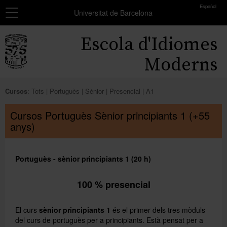
toolbar
Español
Navegació
MATRÍCULA
Universitat de Barcelona
Resum
Inici
Escola d'Idiomes
dels
grups
Cursos
Moderns
seleccionats
Exàmens i certificats
Encara
Cursos
:
Tots
Portuguès
Sènior
Presencial
A1
no
Beques
has
Cursos Portuguès Sènior principiants 1 (+55
seleccionat
anys)
Formació professors
cap
grup.
Coneix-nos
Portuguès - sènior principiants 1 (20 h)
Afegir més grups
100 % presencial
El curs
sènior principiants 1
és el primer dels tres mòduls
del curs de portuguès per a principiants. Està pensat per a