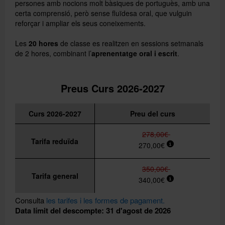
persones amb nocions molt bàsiques de portuguès, amb una
certa comprensió, però sense fluïdesa oral, que vulguin
reforçar i ampliar els seus coneixements.
Les
20 hores
de classe es realitzen en sessions setmanals
de 2 hores, combinant l’
aprenentatge oral i escrit
.
Preus Curs 2026-2027
Curs 2026-2027
Preu del curs
278,00€
Tarifa reduïda
270,00€
350,00€
Tarifa general
340,00€
Consulta
les tarifes i les formes de pagament.
Data límit del descompte: 31 d'agost de 2026