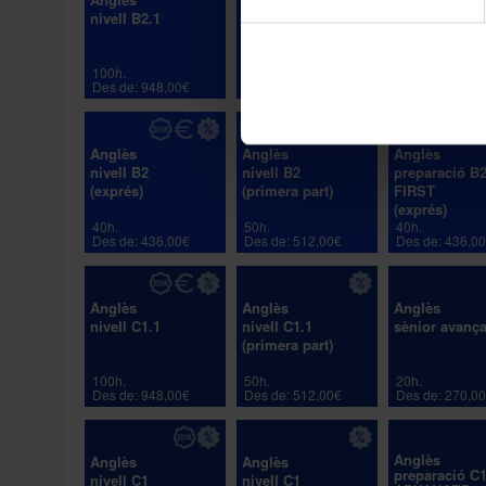
nivell B2.1
nivell B2.1
sènior suficiè
(primera part)
100h.
50h.
20h.
Des de: 948,00€
Des de: 512,00€
Des de: 270,0
Anglès
Anglès
Anglès
nivell B2
nivell B2
preparació B
(exprés)
(primera part)
FIRST
(exprés)
40h.
50h.
40h.
Des de: 436,00€
Des de: 512,00€
Des de: 436,0
Anglès
Anglès
Anglès
nivell C1.1
nivell C1.1
sènior avança
(primera part)
100h.
50h.
20h.
Des de: 948,00€
Des de: 512,00€
Des de: 270,0
Anglès
Anglès
Anglès
preparació C
nivell C1
nivell C1