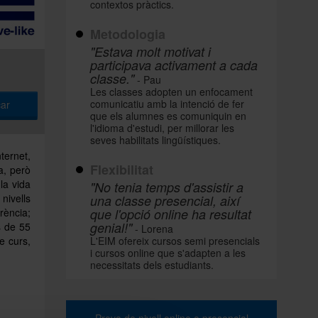
contextos pràctics.
Metodologia
"Estava molt motivat i
participava activament a cada
classe."
- Pau
Les classes adopten un enfocament
comunicatiu amb la intenció de fer
ar
que els alumnes es comuniquin en
l'idioma d'estudi, per millorar les
seves habilitats lingüístiques.
ternet,
Flexibilitat
a, però
la vida
"No tenia temps d'assistir a
nivells
una classe presencial, així
rència;
que l'opció online ha resultat
genial!"
s de 55
- Lorena
e curs,
L'EIM ofereix cursos semi presencials
i cursos online que s'adapten a les
necessitats dels estudiants.