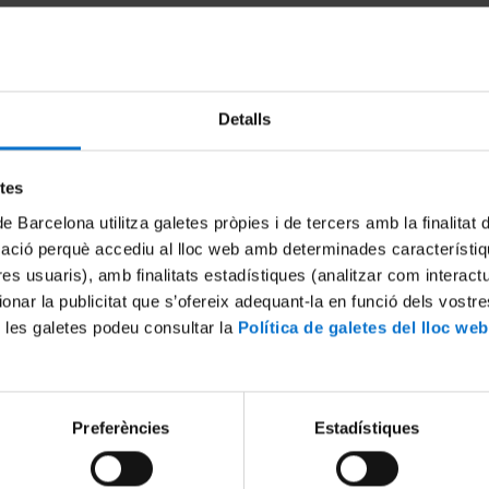
Detalls
Anglès
Anglès
Anglès
etes
piants
sènior principiants-
sènior elemental 1
sènior elemental-a
zero 1
1
de Barcelona utilitza galetes pròpies i de tercers amb la finalitat
mació perquè accediu al lloc web amb determinades característiq
20h.
20h.
20h.
0€
Des de: 270,00€
Des de: 270,00€
Des de: 270,00€
tres usuaris), amb finalitats estadístiques (analitzar com interac
ionar la publicitat que s’ofereix adequant-la en funció dels vostr
 les galetes podeu consultar la
Política de galetes del lloc web
Anglès
Anglès
Anglès
sènior intermedi 1
sènior intermedi-alt
sènior intermedi-
1
baix 1
20h.
20h.
20h.
0€
Des de: 270,00€
Des de: 270,00€
Des de: 270,00€
Preferències
Estadístiques
Anglès
Anglès
Anglès