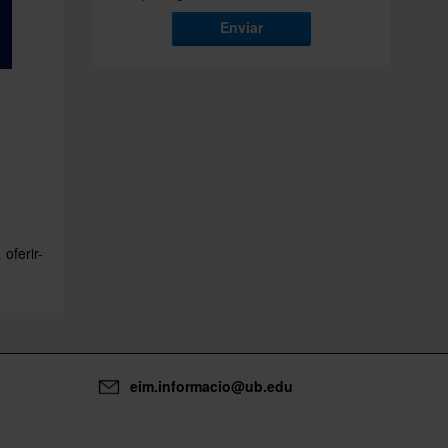
Enviar
 oferir-
eim.informacio@ub.edu