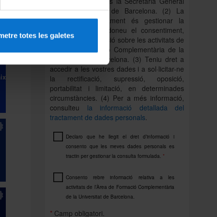
dades personals és la Secretaria General
de la Universitat de Barcelona. (2) La
finalitat del tractament és gestionar la
consulta i, si hi doneu el consentiment,
etre totes les galetes
enviar-vos informació sobre les activitats de
l’Àrea de Formació Complementària de la
Universitat de Barcelona. (3) Teniu dret a
accedir a les vostres dades i a sol·licitar-ne
ix
la rectificació, supressió, oposició,
portabilitat i limitació, en determinades
circumstàncies. (4) Per a més informació,
consulteu
la informació detallada del
tractament de dades personals
.
Declaro que he llegit el dret d’informació i
consento que les meves dades personals es
tractin per gestionar la consulta formulada.
*
Consento rebre informació relativa a les
activitats de l’Àrea de Formació Complementària
de la Universitat de Barcelona.
*
Camp obligatori.