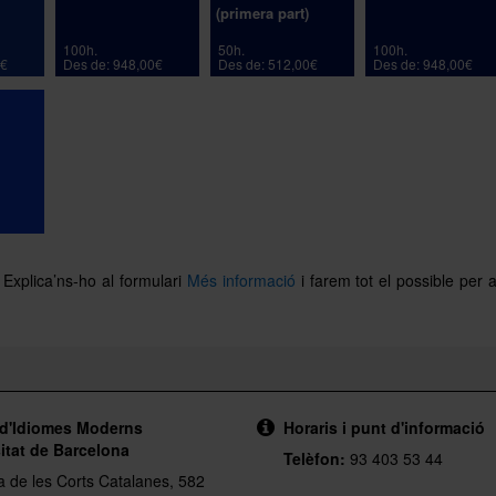
(primera part)
100h.
50h.
100h.
0€
Des de: 948,00€
Des de: 512,00€
Des de: 948,00€
 Explica’ns-ho al formulari
Més informació
i farem tot el possible per a
 d'Idiomes Moderns
Horaris i punt d'informació
itat de Barcelona
Telèfon:
93 403 53 44
a de les Corts Catalanes, 582