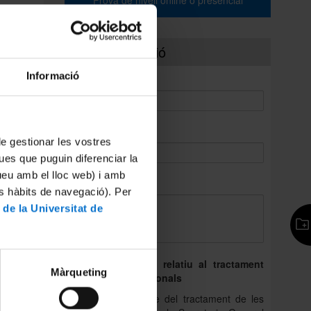
Prova de nivell online o presencial
Més informació
Informació
*
Nom:
lt
*
Correu electrònic:
 de gestionar les vostres
ues que puguin diferenciar la
tueu amb el lloc web) i amb
*
Consulta:
es hàbits de navegació). Per
 de la Universitat de
Dret d’informació relatiu al tractament
Màrqueting
de les dades personals
(1) La responsable del tractament de les