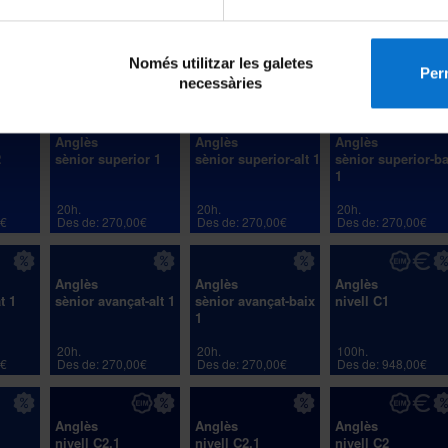
ncia 1
sènior suficiència-
sènior suficiència-
nivell B2
alt 1
baix 1
Només utilitzar les galetes
20h.
20h.
100h.
Perm
0€
Des de: 270,00€
Des de: 270,00€
Des de: 948,00€
necessàries
Anglès
Anglès
Anglès
2
sènior superior 1
sènior superior-alt 1
sènior superior-ba
1
20h.
20h.
20h.
0€
Des de: 270,00€
Des de: 270,00€
Des de: 270,00€
Anglès
Anglès
Anglès
t 1
sènior avançat-alt 1
sènior avançat-baix
nivell C1
1
20h.
20h.
100h.
0€
Des de: 270,00€
Des de: 270,00€
Des de: 948,00€
Anglès
Anglès
Anglès
1
nivell C2.1
nivell C2.1
nivell C2