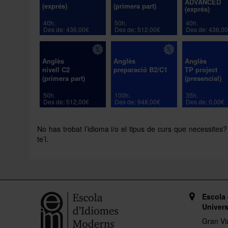
ADVANCED
(exprés)
(primera part)
(exprés)
40h.
50h.
40h.
Des de: 436,00€
Des de: 512,00€
Des de: 436,0
Anglès
Anglès
Anglès
nivell C2
preparació B2/C1
TP project
(primera part)
(presencial)
50h.
100h.
35h.
Des de: 512,00€
Des de: 948,00€
Des de: 0,00€
No has trobat l’idioma i/o el tipus de curs que necessites?
te’l.
Escola
Univers
Gran Vi