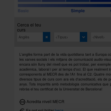
Cerca el teu
curs
L'anglès forma part de la vida quotidiana tant a Europa com
les xarxes socials i els mitjans de comunicació audio-visua
encara són lluny del nivell que es pot trobar, per exemple 
acadèmica, laboral i per al temps d'oci. El que realment i
corresponents al MECR des de l'A1 fins al C2. Quatre moda
diversos tipus de curs com ara els d'acreditació, els d
anys. Tots impartits amb metodologia comunicativa que per
rebràs el teu certificat de la Universitat de Barcelona!
Acredita nivell MECR
Es pot sol·licitar
beca