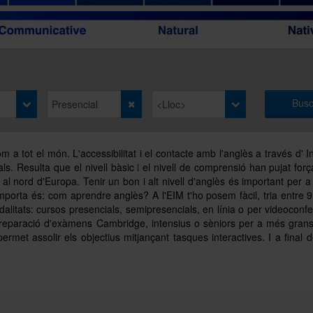
Busc
 a tot el món. L'accessibilitat i el contacte amb l'anglès a través d' In
ls. Resulta que el nivell bàsic i el nivell de comprensió han pujat forç
al nord d'Europa. Tenir un bon i alt nivell d'anglès és important per a 
mporta és: com aprendre anglès? A l'EIM t'ho posem fàcil, tria entre 9 
litats: cursos presencials, semipresencials, en línia o per videoconfe
e preparació d'exàmens Cambridge, intensius o sèniors per a més gran
met assolir els objectius mitjançant tasques interactives. I a final d