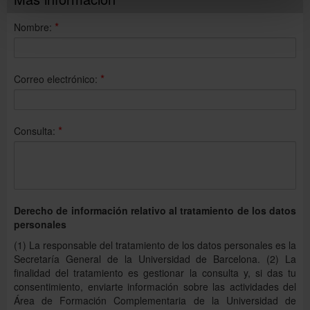
condición para poder hacer uso de la Tarifa
Reducida. Es necesario enviar la documentación a
*
Nombre:
afc.secretaria@ub.edu
la EIM se reserva el
derecho a cancelar la matrícula si el estudiante no
acredita la pertenencia al colectivo que ha
indicado en la matrícula.
*
Correo electrónico:
En los cursos de Chino, subvencionados por el
Instituto Confucio de Barcelona y la UB, tendrán
Tarifa reducida los estudiantes de Grado y Máster
*
Consulta:
de la Universidad de Barcelona, los estudiantes de
Grado de la UPC, los miembros de Alumni UB y el
PTGAS y PDI de la UB. El resto de estudiantes,
sean o no universitarios, tendrán asignada la
Tarifa general.
TARIFA GENERAL:
Derecho de información relativo al tratamiento de los datos
personales
Todo aquel alumno que no pertenezca a uno de
los colectivos anteriores.
(1) La responsable del tratamiento de los datos personales es la
Secretaría General de la Universidad de Barcelona. (2) La
finalidad del tratamiento es gestionar la consulta y, si das tu
consentimiento, enviarte información sobre las actividades del
Área de Formación Complementaria de la Universidad de
PAGO FRACCIONADO CON CRÉDITO: