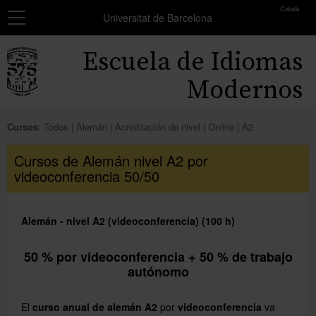
toolbar
Català
Navegación
MATRÍCULA
Universitat de Barcelona
Resumen
Inicio
Escuela de Idiomas
de
los
Cursos
Modernos
grupos
seleccionados
Exámenes y certificados
Cursos
:
Todos
Alemán
Acreditación de nivel
Online
A2
No
Becas
has
Cursos de Alemán nivel A2 por
seleccionado
videoconferencia 50/50
Formación profesores
ningún
grupo.
Conócenos
Alemán - nivel A2 (videoconferencia) (100 h)
Añadir más grupos
50 % por videoconferencia + 50 % de trabajo
autónomo
El
curso anual de alemán A2
por
videoconferencia
va