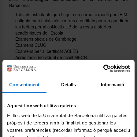
Barcelona:
Tots els estudiants que tinguin un carnet expedit per l’EIM i
estiguin matriculats als centres acreditats podran gaudir de
les tarifes per al col·lectiu UB de la resta d’ofertes
acadèmiques de l’Escola
Exàmens oficials de Cambridge
Exàmens CLUC
Exàmens per al certificat ACLES
Acreditació individual de nivell MECR.
I més convocatòries a les quals es pot accedir des d’aquesta
pàgina web.
A més, podran gaudir dels
avantatges del Col·lectiu UB
amb
Consentiment
Detalls
Informació
descomptes exclusius en botigues, centres comercials i
altres llocs d’oci.
Aquest lloc web utilitza galetes
El lloc web de la Universitat de Barcelona utilitza galetes
Compártelo
pròpies i de tercers amb la finalitat de gestionar les
Facebook
vostres preferències (recordar informació perquè accediu
Twitter