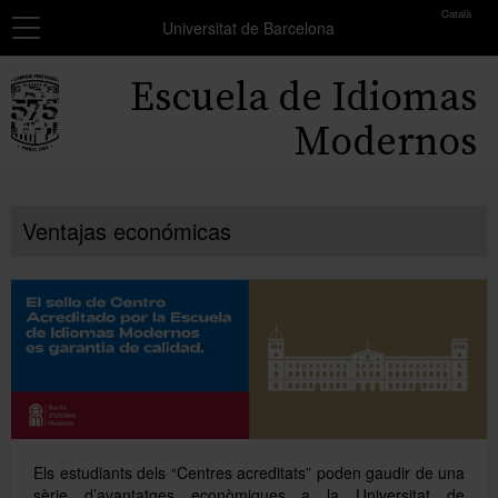
toolbar
Català
Navegación
MATRÍCULA
Universitat de Barcelona
Resumen
Inicio
Escuela de Idiomas
de
los
Cursos
Modernos
grupos
seleccionados
Exámenes y certificados
No
Ventajas económicas
Becas
has
seleccionado
Formación profesores
ningún
grupo.
Conócenos
Añadir más grupos
Els estudiants dels “Centres acreditats” poden gaudir de una
sèrie d’avantatges econòmiques a la Universitat de