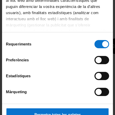
al lloc web amb determinades característiques que
puguin diferenciar la vostra experiència de la d’altres
Mail
usuaris), amb finalitats estadístiques (analitzar com
interactueu amb el lloc web) i amb finalitats de
màrqueting (gestionar la publicitat que s’ofereix
adequant-la en funció dels vostres hàbits de navegació).
Zona de acceso
Per obtenir més informació sobre les galetes podeu
Selecció
consultar la
Política de galetes del lloc web de la
Requeriments
de
Universitat de Barcelona
.
consentiment
Acredítate!
Preferències
Centros acreditados
Estadístiques
Presentación
Màrqueting
Centros
Ventajas
Permetre totes les galetes