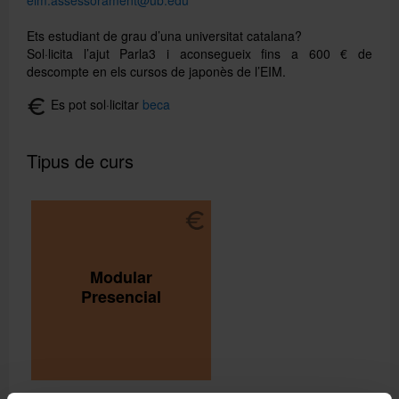
eim.assessorament@ub.edu
Ets estudiant de grau d’una universitat catalana?
Sol·licita l’ajut Parla3 i aconsegueix fins a 600 € de
descompte en els cursos de japonès de l’EIM.
Es pot sol·licitar
beca
Tipus de curs
Modular
Presencial