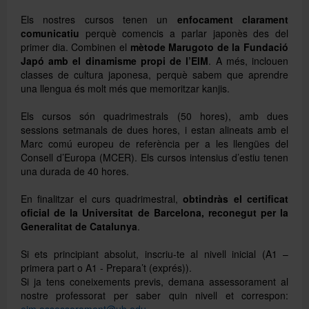
Els nostres cursos tenen un
enfocament clarament
comunicatiu
perquè comencis a parlar japonès des del
primer dia. Combinen el
mètode Marugoto de la Fundació
Japó amb el dinamisme propi de l’EIM
. A més, inclouen
classes de cultura japonesa, perquè sabem que aprendre
una llengua és molt més que memoritzar kanjis.
Els cursos són quadrimestrals (50 hores), amb dues
sessions setmanals de dues hores, i estan alineats amb el
Marc comú europeu de referència per a les llengües del
Consell d’Europa (MCER). Els cursos intensius d’estiu tenen
una durada de 40 hores.
En finalitzar el curs quadrimestral,
obtindràs el certificat
oficial de la Universitat de Barcelona, reconegut per la
Generalitat de Catalunya
.
Si ets principiant absolut, inscriu-te al nivell inicial (A1 –
primera part o A1 - Prepara’t (exprés)).
Si ja tens coneixements previs, demana assessorament al
nostre professorat per saber quin nivell et correspon: