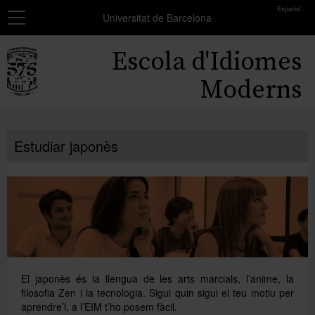
toolbar
Español
Navegació
MATRÍCULA
Universitat de Barcelona
Resum
Inici
Escola d'Idiomes
dels
grups
Cursos
Moderns
seleccionats
Exàmens i certificats
Encara
no
Estudiar japonès
Beques
has
seleccionat
Formació professors
cap
grup.
Coneix-nos
Afegir més grups
El japonès és la llengua de les arts marcials, l’anime, la
filosofia Zen i la tecnologia. Sigui quin sigui el teu motiu per
aprendre’l, a l’EIM t’ho posem fàcil.