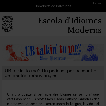
toolbar
Español
Navegació
MATRÍCULA
Universitat de Barcelona
Resum
Inici
Escola d'Idiomes
dels
grups
Cursos
Moderns
seleccionats
Exàmens i certificats
Encara
no
Beques
has
seleccionat
Formació professors
cap
grup.
Coneix-nos
UB talkin’ to me? Un pòdcast per passar-ho
bé mentre aprens anglès
Afegir més grups
Una cita quinzenal per aprendre idiomes sense notar que
estàs aprenent. Els professors Ciarán Canning i Aaron Feder
intercanvien anècdotes i xerren sobre la llengua, la vida i el