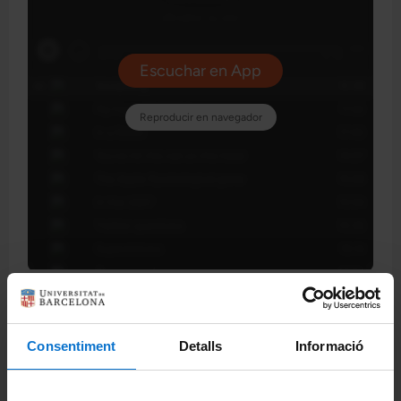
Consulta la transcripció de cada episodi a continuació /
Find below the transcript of each episode:
Consentiment
Detalls
Informació
Temporada 1
episode1_tvshowsandmovies_ubtalkintome.pdf