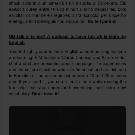
shock cultural d’un americà i un irlandès a Barcelona. Els
episodis duren entre 10 i 20 minuts i, si ho necessites, pots
escoltar-los mentre en llegeixes la transcripció: per a que ho
entenguis tot i aprenguis nou vocabulari.
No te’l perdis!
UB talkin' to me? A podcast to have fun while learning
English
Your fortnightly date to learn English without noticing that you
are learning! EIM teachers Ciaran Canning and Aaron Feder
chat and share anecdotes about language, life experiences
and the culture shock between an American and an Irishman
in Barcelona. The episodes last between 10 and 20 minutes
and, if you need it, you can listen to them while reading the
transcript: so you understand everything and learn new
vocabulary.
Don't miss it!