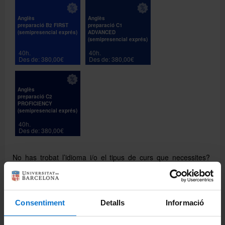
Anglès
Anglès
preparació B2 FIRST
preparació C1
(semipresencial exprés)
ADVANCED
(semipresencial exprés)
40h.
40h.
Des de: 380,00€
Des de: 380,00€
Anglès
preparació C2
PROFICIENCY
(semipresencial exprés)
40h.
Des de: 380,00€
No has trobat l’idioma i/o el tipus de curs que necessites?
Explica’ns-ho al formulari
Més informació
i farem tot el
possible per a oferir-te’l.
Consentiment
Detalls
Informació
Perquè a l’EIM?