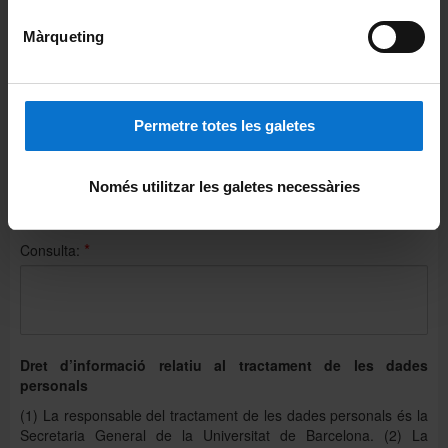
Màrqueting
Més informació
*
Nom:
Permetre totes les galetes
*
Correu electrònic:
Només utilitzar les galetes necessàries
*
Consulta:
Dret d’informació relatiu al tractament de les dades
personals
(1) La responsable del tractament de les dades personals és la
Secretaria General de la Universitat de Barcelona. (2) La