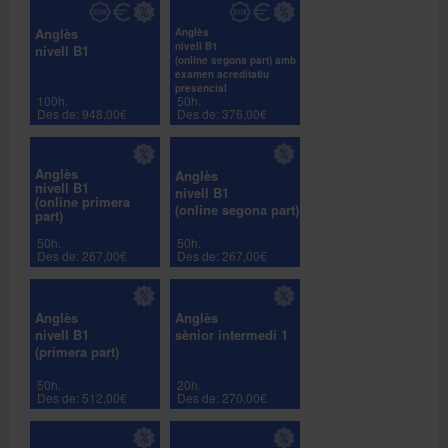
Anglès
Anglès
nivell B1
nivell B1
(online segona part) amb
examen acreditatiu
presencial
100h.
50h.
Des de: 948,00€
Des de: 376,00€
Anglès
Anglès
nivell B1
nivell B1
(online primera
(online segona part)
part)
50h.
50h.
Des de: 267,00€
Des de: 267,00€
Anglès
Anglès
nivell B1
sènior intermedi 1
(primera part)
50h.
20h.
Des de: 512,00€
Des de: 270,00€