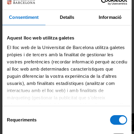
100h.
100h.
Des de: 948,00€
Des de: 759,00€
Consentiment
Detalls
Informació
Francès
Francès
nivell B1
nivell B1
(semipresencial primera
(primera part)
Aquest lloc web utilitza galetes
part)
50h.
50h.
El lloc web de la Universitat de Barcelona utilitza galetes
Des de: 512,00€
Des de: 456,00€
pròpies i de tercers amb la finalitat de gestionar les
vostres preferències (recordar informació perquè accediu
al lloc web amb determinades característiques que
Francès
sènior intermedi-
puguin diferenciar la vostra experiència de la d’altres
baix 1
usuaris), amb finalitats estadístiques (analitzar com
20h.
interactueu amb el lloc web) i amb finalitats de
Des de: 270,00€
màrqueting (gestionar la publicitat que s’ofereix
adequant-la en funció dels vostres hàbits de navegació).
No has trobat l’idioma i/o el tipus de curs que necessites?
Per obtenir més informació sobre les galetes podeu
Selecció
Explica’ns-ho al formulari
Més informació
i farem tot el
consultar la
Política de galetes del lloc web de la
Requeriments
possible per a oferir-te’l.
de
Universitat de Barcelona
.
consentiment
Italià