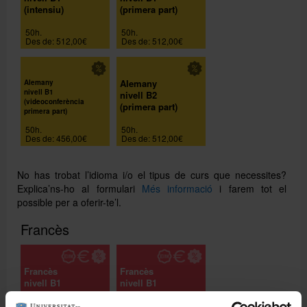
(intensiu)
(primera part)
50h.
50h.
Des de: 512,00€
Des de: 512,00€
Alemany
Alemany
nivell B1
nivell B2
(videoconferència
(primera part)
primera part)
50h.
50h.
Des de: 456,00€
Des de: 512,00€
No has trobat l’idioma i/o el tipus de curs que necessites?
Explica’ns-ho al formulari
Més informació
i farem tot el
possible per a oferir-te’l.
Francès
Francès
Francès
nivell B1
nivell B1
(semipresencial)