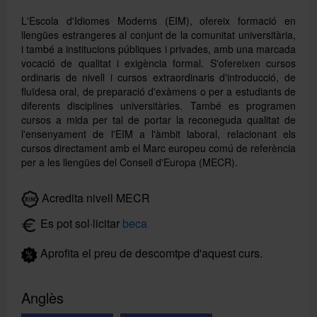
L'Escola d'Idiomes Moderns (EIM), ofereix formació en
llengües estrangeres al conjunt de la comunitat universitària,
i també a institucions públiques i privades, amb una marcada
vocació de qualitat i exigència formal. S'ofereixen cursos
ordinaris de nivell i cursos extraordinaris d'introducció, de
fluïdesa oral, de preparació d'exàmens o per a estudiants de
diferents disciplines universitàries. També es programen
cursos a mida per tal de portar la reconeguda qualitat de
l'ensenyament de l'EIM a l'àmbit laboral, relacionant els
cursos directament amb el Marc europeu comú de referència
per a les llengües del Consell d'Europa (MECR).
Buscar
Acredita nivell MECR
Es pot sol·licitar
beca
Aprofita el preu de descomtpe d'aquest curs.
Anglès