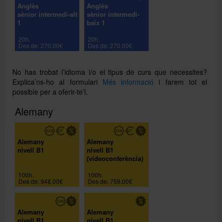
Anglès
Anglès
sènior intermedi-alt
sènior intermedi-
1
baix 1
20h.
20h.
Des de: 270,00€
Des de: 270,00€
No has trobat l’idioma i/o el tipus de curs que necessites?
Explica’ns-ho al formulari
Més informació
i farem tot el
possible per a oferir-te’l.
Alemany
Alemany
Alemany
nivell B1
nivell B1
(videoconferència)
100h.
100h.
Des de: 948,00€
Des de: 759,00€
Alemany
Alemany
nivell B1
nivell B1