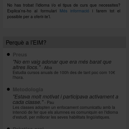
No has trobat l’idioma i/o el tipus de curs que necessites?
Explica’ns-ho al formulari
Més informació
i farem tot el
possible per a oferir-te’l.
Perquè a l’EIM?
Preus
"No em vaig adonar que era més barat que
altres llocs."
- Alba
Estudia cursos anuals de 100h des de tant poc com 10€
l'hora.
Metodologia
"Estava molt motivat i participava activament a
cada classe."
- Pau
Les classes adopten un enfocament comunicatiu amb la
intenció de fer que els alumnes es comuniquin en l'idioma
d'estudi, per millorar les seves habilitats lingüístiques.