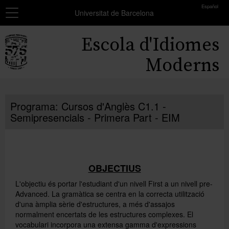
toolbar
Español
Navegació
MATRÍCULA
Universitat de Barcelona
Resum
Inici
Escola d'Idiomes
dels
grups
Cursos
Moderns
seleccionats
Exàmens i certificats
Encara
no
Programa: Cursos d'Anglès C1.1 -
Beques
has
Semipresencials - Primera Part - EIM
seleccionat
Formació professors
cap
grup.
Coneix-nos
Afegir més grups
OBJECTIUS
L'objectiu és portar l'estudiant d'un nivell First a un nivell pre-
Advanced. La gramàtica se centra en la correcta utilització
d'una àmplia sèrie d'estructures, a més d'assajos
normalment encertats de les estructures complexes. El
vocabulari incorpora una extensa gamma d'expressions