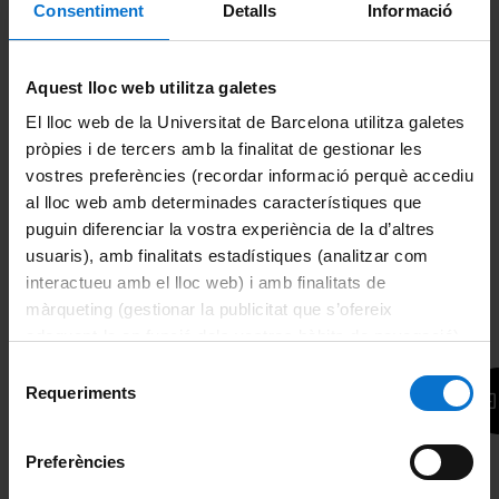
• Avaluació continuada: 50%
Consentiment
Detalls
Informació
• Examen presencial: 50%
Si l'aproven, junt amb el curs modular, obtenen el certificat
Aquest lloc web utilitza galetes
d'aprofitament de l'EIM.
El lloc web de la Universitat de Barcelona utilitza galetes
pròpies i de tercers amb la finalitat de gestionar les
vostres preferències (recordar informació perquè accediu
Més informació
al lloc web amb determinades característiques que
puguin diferenciar la vostra experiència de la d’altres
*
Nom:
usuaris), amb finalitats estadístiques (analitzar com
interactueu amb el lloc web) i amb finalitats de
màrqueting (gestionar la publicitat que s’ofereix
*
Correu electrònic:
adequant-la en funció dels vostres hàbits de navegació).
Per obtenir més informació sobre les galetes podeu
Selecció
consultar la
Política de galetes del lloc web de la
Requeriments
*
de
Consulta:
Universitat de Barcelona
.
consentiment
Preferències