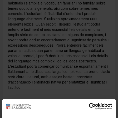
habituals i s'amplia el vocabulari familiar i no familiar sobre
temes quotidians generals, així com sobre temes més
concrets. L'estudiant té l'habilitat d'entendre i produir
llenguatge abstracte. S'utilitzen aproximadament 6000
elements lèxics. Quan escolti i llegeixi, l'estudiant podrà
entendre fàcilment el més essencial i els detalls en una
àmplia sèrie de contextos clars i en alguns de complexos, i
sovint podrà deduir encertadament el significat de paraules i
expressions desconegudes. Podrà entendre fàcilment els
parlants nadius quan parlen amb un llenguatge habitual a
velocitat normal, i podrà deduir el més essencial i els detalls
del llenguatge més complex i de les idees abstractes.
L'estudiant podrà començar comunicar-se espontàniament i
fluidament amb discursos llargs i complexos. La pronunciació
serà clara i natural, amb assajos bastant encertats
d'accentuació i entonació nativa per emfatitzar el significat i
l'actitud.
AVALUACIÓ
L'avaluació del curs es basa en: