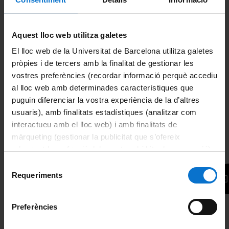
• Examen presencial: 50%
Si l'aproven, junt amb el curs modular, obtenen el certificat
d'aprofitament de l'EIM.
Aquest lloc web utilitza galetes
El lloc web de la Universitat de Barcelona utilitza galetes
pròpies i de tercers amb la finalitat de gestionar les
Més informació
vostres preferències (recordar informació perquè accediu
al lloc web amb determinades característiques que
*
Nom:
puguin diferenciar la vostra experiència de la d’altres
usuaris), amb finalitats estadístiques (analitzar com
interactueu amb el lloc web) i amb finalitats de
*
Correu electrònic:
màrqueting (gestionar la publicitat que s’ofereix
adequant-la en funció dels vostres hàbits de navegació).
Per obtenir més informació sobre les galetes podeu
Selecció
*
Consulta:
consultar la
Política de galetes del lloc web de la
Requeriments
de
Universitat de Barcelona
.
consentiment
Preferències