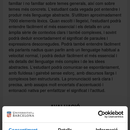
familiar i no familiar sobre temes generals, així com sobre
temes més concrets. L'estudiant cada vegada pot entendre i
produir més llenguatge abstracte. S'utilitzen aproximadament
7000 elements lèxics. Quan escolti i llegeixi, l'estudiant podrà
entendre fàcilment el més essencial i els detalls en una
àmplia sèrie de contextos clars i també complexes, i sovint
podrà deduir encertadament el significat de paraules i
expressions desconegudes. Podrà també entendre fàcilment
els parlants nadius quan parlin amb un llenguatge habitual a
velocitat normal, i podrà deduir fàcilment el més essencial i
els detalls del llenguatge més complex i de les idees
abstractes. L'estudiant podrà comunicar-se espontàniament,
amb fluïdesa i gairebé sense esforç, amb discursos llargs i
complexos ben estructurats. La pronunciació serà clara i
precisa, amb assajos molt encertats d'accentuació i
entonació nativa per emfatitzar el significat i l'actitud.
AVALUACIÓ
L'avaluació del curs es basa en:
• Avaluació continuada: 50%
Consentiment
Detalls
Informació