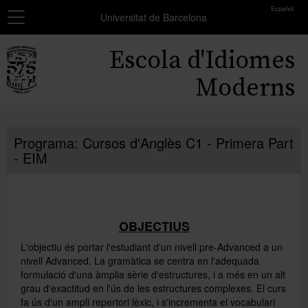
toolbar
Español
Navegació
MATRÍCULA
Universitat de Barcelona
Resum
Inici
Escola d'Idiomes
dels
grups
Cursos
Moderns
seleccionats
Exàmens i certificats
Encara
no
Programa: Cursos d'Anglès C1 - Primera Part
Beques
has
- EIM
seleccionat
Formació professors
cap
grup.
Coneix-nos
Afegir més grups
OBJECTIUS
L'objectiu és portar l'estudiant d'un nivell pre-Advanced a un
nivell Advanced. La gramàtica se centra en l'adequada
formulació d'una àmplia sèrie d'estructures, i a més en un alt
grau d'exactitud en l'ús de les estructures complexes. El curs
fa ús d'un ampli repertori lèxic, i s'incrementa el vocabulari