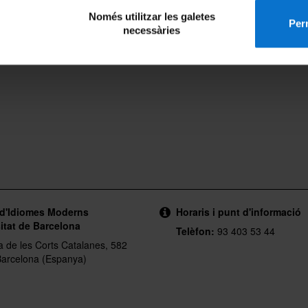
Només utilitzar les galetes
Perm
necessàries
 d'Idiomes Moderns
Horaris i punt d'informació
itat de Barcelona
Telèfon:
93 403 53 44
a de les Corts Catalanes, 582
arcelona (Espanya)