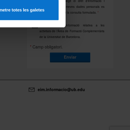
Declaro que he llegit el dret d’informació i
consento que les meves dades personals es
etre totes les galetes
tractin per gestionar la consulta formulada.
*
Consento rebre informació relativa a les
activitats de l’Àrea de Formació Complementària
de la Universitat de Barcelona.
*
Camp obligatori.
Enviar
eim.informacio@ub.edu