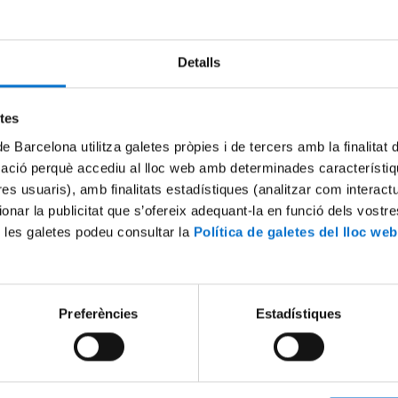
 diferents quan parlen amb un llenguatge habitual a velocitat normal, i 
mplex i les idees abstractes. L'estudiant podrà comunicar-se espontàniam
xos ben estructurats. La pronunciació serà clara i precisa, amb assajo
significat i l'actitud, produint els sons individuals amb molta precisió.
Detalls
AVALUACIÓ
etes
de Barcelona utilitza galetes pròpies i de tercers amb la finalitat
mació perquè accediu al lloc web amb determinades característiq
tres usuaris), amb finalitats estadístiques (analitzar com interac
ionar la publicitat que s’ofereix adequant-la en funció dels vostr
t d'aprofitament de l'EIM.
 les galetes podeu consultar la
Política de galetes del lloc web
Preferències
Estadístiques