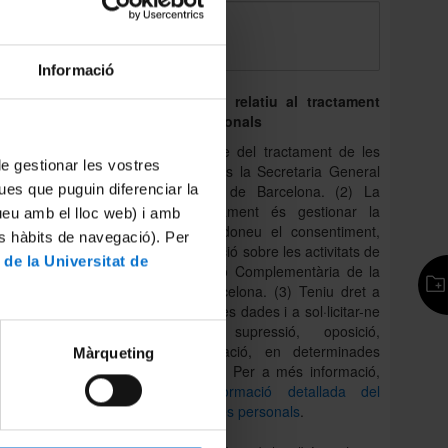
podrà
ent,
s molt
Informació
Dret d’informació relatiu al tractament
de les dades personals
(1) La responsable del tractament de les
 de gestionar les vostres
dades personals és la Secretaria General
ues que puguin diferenciar la
de la Universitat de Barcelona. (2) La
finalitat del tractament és gestionar la
tueu amb el lloc web) i amb
consulta i, si hi doneu el consentiment,
es hàbits de navegació). Per
enviar-vos informació sobre les activitats de
 de la Universitat de
l’Àrea de Formació Complementària de la
Universitat de Barcelona. (3) Teniu dret a
accedir a les vostres dades i a sol·licitar-ne
la rectificació, supressió, oposició,
portabilitat i limitació, en determinades
Màrqueting
circumstàncies. (4) Per a més informació,
consulteu
la informació detallada del
tractament de dades personals
.