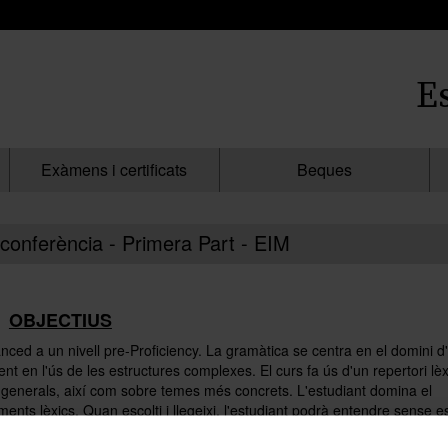
E
Exàmens i certificats
Beques
conferència - Primera Part - EIM
OBJECTIUS
anced a un nivell pre-Proficiency. La gramàtica se centra en el domini d
nt en l'ús de les estructures complexes. El curs fa ús d'un repertori lèx
s generals, així com sobre temes més concrets. L'estudiant domina el
nts lèxics. Quan escolti i llegeixi, l'estudiant podrà entendre sense e
rie de contextos clars, així com de complexos o abstractes. Podrà entend