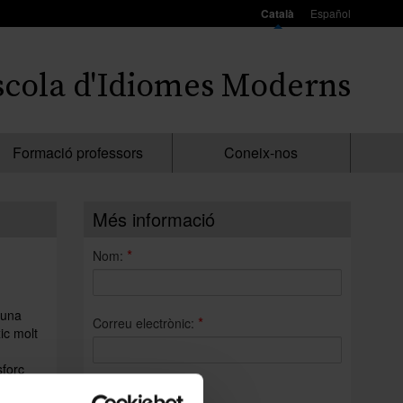
Català
Español
scola d'Idiomes Moderns
Formació professors
Coneix-nos
Més informació
*
Nom:
'una
*
Correu electrònic:
ic molt
sforç
re
*
Consulta: