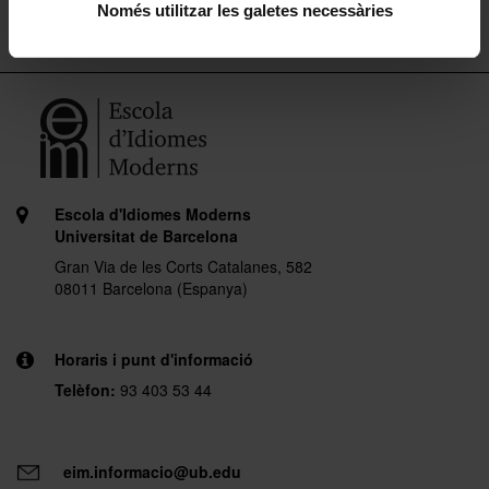
Només utilitzar les galetes necessàries
Escola d'Idiomes Moderns
Universitat de Barcelona
Gran Via de les Corts Catalanes, 582
08011 Barcelona (Espanya)
Horaris i punt d'informació
Telèfon:
93 403 53 44
eim.informacio@ub.edu