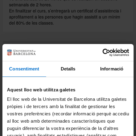
setmanals de 2 hores.
En finalitzar el curs, s’entregarà un certificat d’assistència i
aprofitament a les persones que hagin assistit a un mínim
del 80% de les classes.
Més informació
*
Nom:
Consentiment
Detalls
Informació
*
Correu electrònic:
Aquest lloc web utilitza galetes
El lloc web de la Universitat de Barcelona utilitza galetes
*
Consulta:
pròpies i de tercers amb la finalitat de gestionar les
vostres preferències (recordar informació perquè accediu
al lloc web amb determinades característiques que
puguin diferenciar la vostra experiència de la d’altres
usuaris), amb finalitats estadístiques (analitzar com