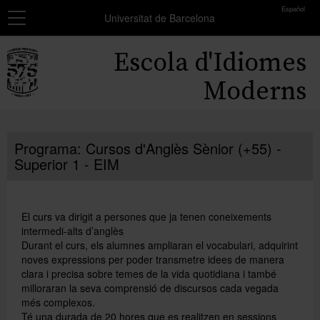
toolbar
Español
Navegació
MATRÍCULA
Universitat de Barcelona
Resum
Inici
Escola d'Idiomes
dels
grups
Cursos
Moderns
seleccionats
Exàmens i certificats
Encara
no
Programa: Cursos d'Anglès Sènior (+55) -
Beques
has
Superior 1 - EIM
seleccionat
Formació professors
cap
grup.
Coneix-nos
El curs va dirigit a persones que ja tenen coneixements
Afegir més grups
intermedi-alts d’anglès
Durant el curs, els alumnes ampliaran el vocabulari, adquirint
noves expressions per poder transmetre idees de manera
clara i precisa sobre temes de la vida quotidiana i també
milloraran la seva comprensió de discursos cada vegada
més complexos.
Té una durada de 20 hores que es realitzen en sessions