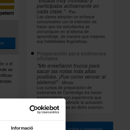
"Estaba muy motivado y
participaba activamente en
cada clase."
- Pau
Las clases adoptan un enfoque
comunicativo con la intención de
hacer que los estudiantes se
comuniquen en el idioma de
aprendizaje, de manera que mejoren
sus habilidades lingüísticas.
ar
Preparación para exámenes
oficiales
ón o el
"Me enseñaron trucos para
onde se
sacar las notas más altas
tifican
posibles. ¡Fue como vencer al
scojas.
sistema!"
- Mireia
Los cursos de preparación de
exámenes de Cambridge los hacen
examinadores con experiencia que
saben cómo maximizar la actuación
de los estudiantes en dicho examen.
Informació
Prueba de nivel online o presencial