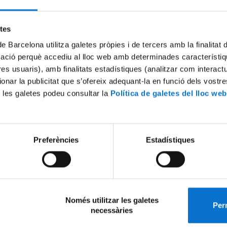
etes
de Barcelona utilitza galetes pròpies i de tercers amb la finalitat
mació perquè accediu al lloc web amb determinades característiq
tres usuaris), amb finalitats estadístiques (analitzar com interac
ionar la publicitat que s’ofereix adequant-la en funció dels vostr
ecesitas? Explícanoslo en el formulario
Más información
y haremos t
 les galetes podeu consultar la
Política de galetes del lloc web
Preferències
Estadístiques
Només utilitzar les galetes
Perm
necessàries