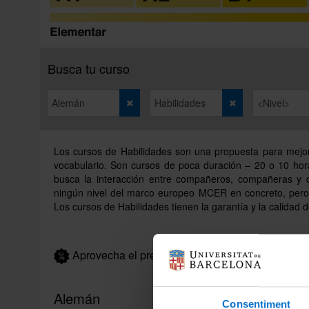
Busca tu curso
Los cursos de Habilidades son una propuesta para mejora
vocabulario. Son cursos de poca duración – 20 o 10 hor
busca la interacción entre compañeros, compañeras y doc
ningún nivel del marco europeo MCER en concreto, pero 
Los cursos de Habilidades tienen la garantía y la calidad 
Aprovecha el precio con descuento de este curs
Alemán
Consentiment