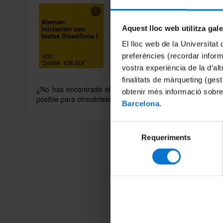
Alemán
Iniciación con
Aquest lloc web utilitza gal
textos filosóficos I
El lloc web de la Universitat 
40h.
preferències (recordar infor
Desde: 436,00€
vostra experiència de la d’al
finalitats de màrqueting (gest
¿No has encontrado el idioma y/o el tipo de curso que n
obtenir més informació sobre
posible para ofrecértelo.
Barcelona
.
Selecció
Requeriments
de
consentiment