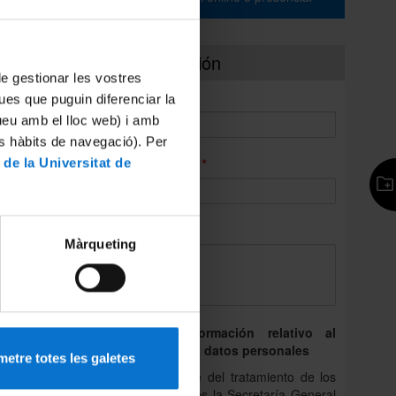
Más información
 de gestionar les vostres
*
Nombre:
ues que puguin diferenciar la
tueu amb el lloc web) i amb
es hàbits de navegació). Per
odo lo
*
 de la Universitat de
Correo electrónico:
*
Consulta:
Màrqueting
Derecho de información relativo al
tratamiento de los datos personales
etre totes les galetes
(1) La responsable del tratamiento de los
datos personales es la Secretaría General