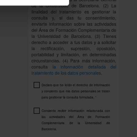
de la Universidad de Barcelona. (2) La
finalidad del tratamiento es gestionar la
consulta y, si das tu consentimiento,
enviarte información sobre las actividades
del Área de Formación Complementaria de
la Universidad de Barcelona. (3) Tienes
derecho a acceder a tus datos y a solicitar
la rectificación, supresión, oposición,
portabilidad y limitación, en determinadas
circunstancias. (4) Para más información,
consulta
la información detallada del
tratamiento de los datos personales
.
Declaro que he leído el derecho de información
y consiento que mis datos personales se traten
para gestionar la consulta formulada.
*
Consiento recibir información relacionada con
las actividades del Área de Formación
Complementaria de la Universidad de
Barcelona.