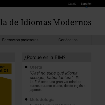
Català
Español
la de Idiomas Modernos
Formación profesores
Conócenos
¿Porqué en la EIM?
Oferta
"Casi no supe qué idioma
escoger, había tantos!"
- Eli
La EIM tiene una gran variedad de
cursos durante el año, desde inglés a
japonés.
Metodología