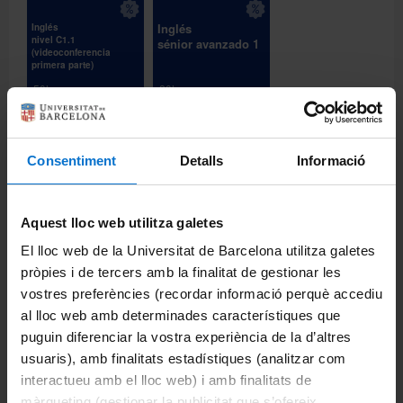
Inglés
Inglés
nivel C1.1
sénior avanzado 1
(videoconferencia
primera parte)
50h.
20h.
Desde: 456,00€
Desde: 270,00€
Inglés
Inglés
Consentiment
Detalls
Informació
sénior avanzado-
sénior avanzado-
alto 1
bajo 1
20h.
20h.
Aquest lloc web utilitza galetes
Desde: 270,00€
Desde: 270,00€
El lloc web de la Universitat de Barcelona utilitza galetes
pròpies i de tercers amb la finalitat de gestionar les
¿No has encontrado el idioma y/o el tipo de curso que
necesitas? Explícanoslo en el formulario
Más información
y
vostres preferències (recordar informació perquè accediu
haremos todo lo posible para ofrecértelo.
al lloc web amb determinades característiques que
puguin diferenciar la vostra experiència de la d’altres
usuaris), amb finalitats estadístiques (analitzar com
interactueu amb el lloc web) i amb finalitats de
¿Porqué en la EIM?
màrqueting (gestionar la publicitat que s’ofereix