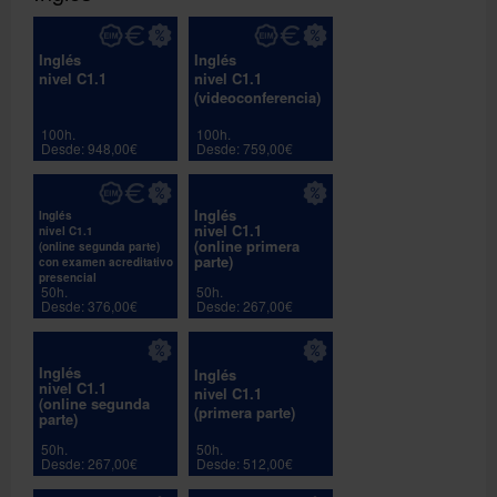
Inglés
Inglés
nivel C1.1
nivel C1.1
(videoconferencia)
100h.
100h.
Desde: 948,00€
Desde: 759,00€
Inglés
Inglés
nivel C1.1
nivel C1.1
(online primera
(online segunda parte)
parte)
con examen acreditativo
presencial
50h.
50h.
Desde: 376,00€
Desde: 267,00€
Inglés
Inglés
nivel C1.1
nivel C1.1
(online segunda
(primera parte)
parte)
50h.
50h.
Desde: 267,00€
Desde: 512,00€