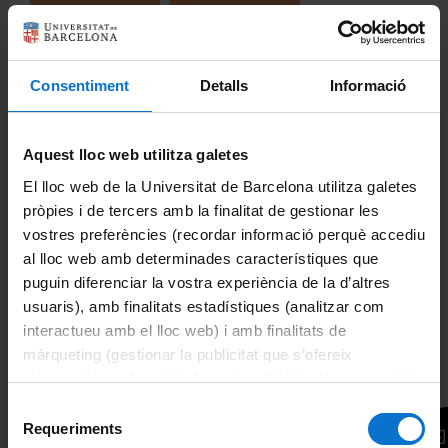
60h.
60h.
Desde: 181,00€
Desde: 181,00€
Consentiment
Detalls
Informació
¿No has encontrado el idioma y/o el tipo de curso que
necesitas? Explícanoslo en el formulario
Más información
y
haremos todo lo posible para ofrecértelo.
Aquest lloc web utilitza galetes
El lloc web de la Universitat de Barcelona utilitza galetes
pròpies i de tercers amb la finalitat de gestionar les
vostres preferències (recordar informació perquè accediu
¿Porqué en la EIM?
al lloc web amb determinades característiques que
Certificación
puguin diferenciar la vostra experiència de la d’altres
"Yo quería aprender, pero también quería un
usuaris), amb finalitats estadístiques (analitzar com
papel que certificara mi nivel!"
- Eric
interactueu amb el lloc web) i amb finalitats de
La EIM certifica vuestro nivel de idiomas, un certificado
màrqueting (gestionar la publicitat que s’ofereix
reconocido por la Generalitat de Catalunya y otras
instituciones.
adequant-la en funció dels vostres hàbits de navegació).
Per obtenir més informació sobre les galetes podeu
Selecció
Localización
consultar la
Política de galetes del lloc web de la
Requeriments
de
"¡No tuve ni que moverme de mi facultad!"
-