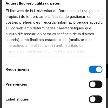
Aquest lloc web utilitza galetes
Más información
El lloc web de la Universitat de Barcelona utilitza galetes
pròpies i de tercers amb la finalitat de gestionar les
*
Nombre:
vostres preferències (recordar informació perquè accediu
al lloc web amb determinades característiques que
puguin diferenciar la vostra experiència de la d’altres
*
Correo electrónico:
usuaris), amb finalitats estadístiques (analitzar com
interactueu amb el lloc web) i amb finalitats de
màrqueting (gestionar la publicitat que s’ofereix
*
Consulta:
adequant-la en funció dels vostres hàbits de navegació).
Per obtenir més informació sobre les galetes podeu
Selecció
consultar la
Política de galetes del lloc web de la
Requeriments
de
Universitat de Barcelona
.
consentiment
Derecho de información relativo al tratamiento de los datos
Preferències
personales
(1) La responsable del tratamiento de los datos personales es la
Estadístiques
Secretaría General de la Universidad de Barcelona. (2) La
finalidad del tratamiento es gestionar la consulta y, si das tu