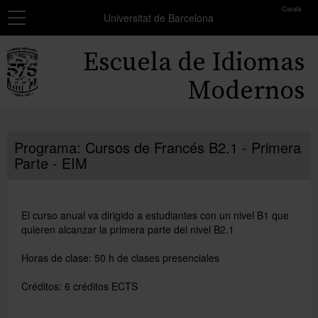
toolbar
Català
Navegación
MATRÍCULA
Universitat de Barcelona
Resumen
Inicio
Escuela de Idiomas
de
los
Cursos
Modernos
grupos
seleccionados
Exámenes y certificados
No
Programa: Cursos de Francés B2.1 - Primera
Becas
has
Parte - EIM
seleccionado
Formación profesores
ningún
grupo.
Conócenos
El curso anual va dirigido a estudiantes con un nivel B1 que
Añadir más grupos
quieren alcanzar la primera parte del nivel B2.1
Horas de clase: 50 h de clases presenciales
Créditos: 6 créditos ECTS