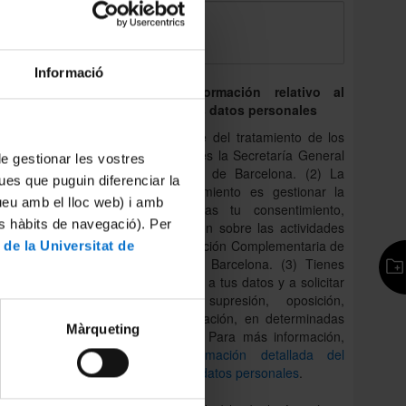
de
Informació
Derecho de información relativo al
iones,
tratamiento de los datos personales
(1) La responsable del tratamiento de los
datos personales es la Secretaría General
 de gestionar les vostres
de la Universidad de Barcelona. (2) La
ues que puguin diferenciar la
finalidad del tratamiento es gestionar la
tueu amb el lloc web) i amb
consulta y, si das tu consentimiento,
es hàbits de navegació). Per
enviarte información sobre las actividades
del Área de Formación Complementaria de
 de la Universitat de
la Universidad de Barcelona. (3) Tienes
derecho a acceder a tus datos y a solicitar
la rectificación, supresión, oposición,
portabilidad y limitación, en determinadas
Màrqueting
circunstancias. (4) Para más información,
consulta
la información detallada del
tratamiento de los datos personales
.