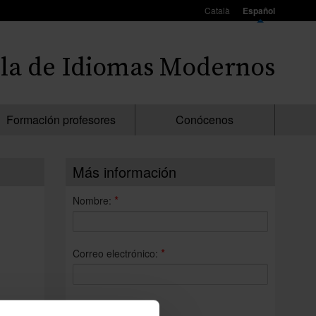
Català
Español
la de Idiomas Modernos
Formación profesores
Conócenos
Más información
*
Nombre:
*
Correo electrónico:
*
Consulta: