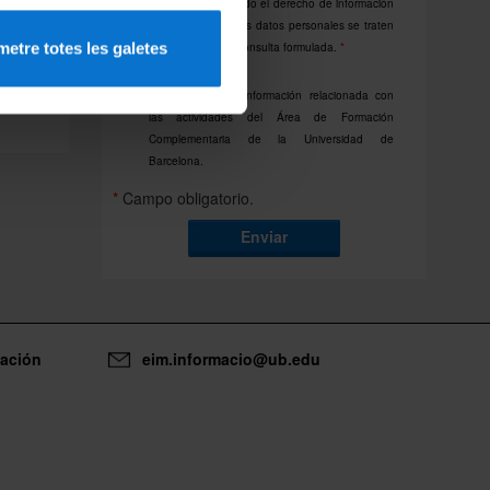
Declaro que he leído el derecho de información
y consiento que mis datos personales se traten
etre totes les galetes
para gestionar la consulta formulada.
*
Consiento recibir información relacionada con
las actividades del Área de Formación
Complementaria de la Universidad de
Barcelona.
*
Campo obligatorio.
Enviar
mación
eim.informacio@ub.edu