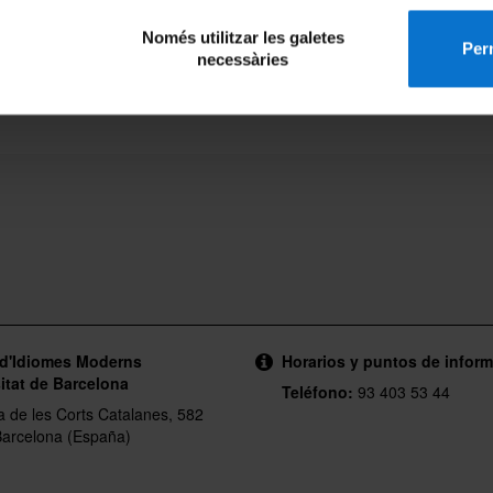
Només utilitzar les galetes
Perm
necessàries
EVALUACIÓN
, tests…)
 d'Idiomes Moderns
Horarios y puntos de infor
itat de Barcelona
Teléfono:
93 403 53 44
a de les Corts Catalanes, 582
arcelona (España)