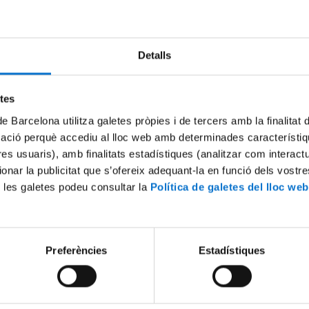
 primera mitad del nivel B2) según el Marco Europeo. Los estudiantes
drán mantener una conversación fluida con un nativo. Serán capaces 
Detalls
ón, utilizarán estrategias para entender por el contexto el léxico
abrán resumir noticias, entrevistas o documentales que contienen opin
etes
de Barcelona utilitza galetes pròpies i de tercers amb la finalitat
mació perquè accediu al lloc web amb determinades característiq
tres usuaris), amb finalitats estadístiques (analitzar com interac
ionar la publicitat que s’ofereix adequant-la en funció dels vostr
e film, un programme de télé...
 les galetes podeu consultar la
Política de galetes del lloc web
Preferències
Estadístiques