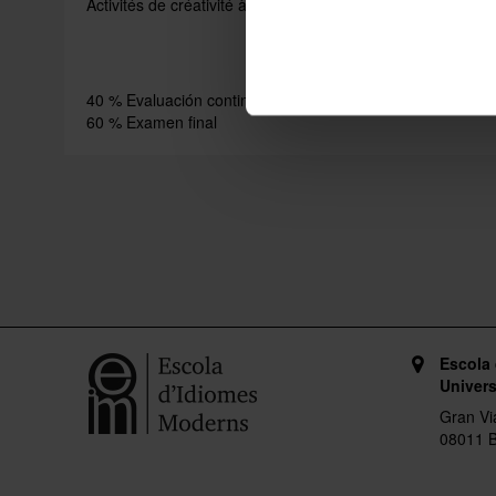
Activités de créativité à partir de consignes établies.
40 % Evaluación continua (participación en clase, deberes
60 % Examen final
Escola
Univers
Gran Vi
08011 B