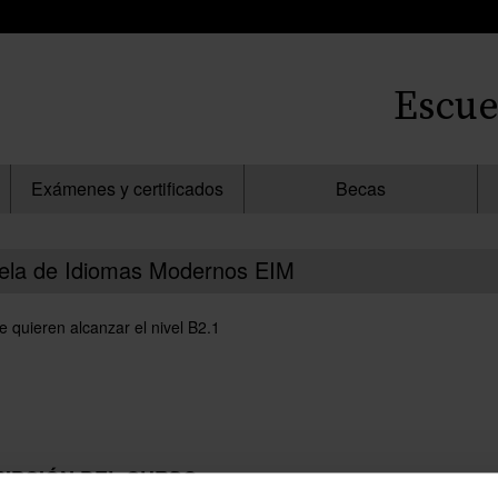
Escue
Exámenes y certificados
Becas
uela de Idiomas Modernos EIM
e quieren alcanzar el nivel B2.1
IPCIÓN DEL CURSO