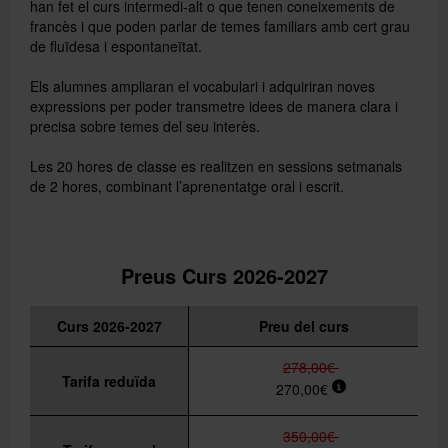
han fet el curs intermedi-alt o que tenen coneixements de
francès i que poden parlar de temes familiars amb cert grau
de fluïdesa i espontaneïtat.
Els alumnes ampliaran el vocabulari i adquiriran noves
expressions per poder transmetre idees de manera clara i
precisa sobre temes del seu interès.
Les 20 hores de classe es realitzen en sessions setmanals
de 2 hores, combinant l’aprenentatge oral i escrit.
Preus Curs 2026-2027
Curs 2026-2027
Preu del curs
278,00€
Tarifa reduïda
270,00€
350,00€