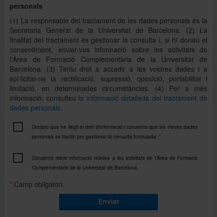
general.
personals
TARIFA GENERAL:
(1) La responsable del tractament de les dades personals és la
Tot aquell alumnat que no pertanyi a cap dels
Secretaria General de la Universitat de Barcelona. (2) La
col·lectius anteriors.
finalitat del tractament és gestionar la consulta i, si hi doneu el
consentiment, enviar-vos informació sobre les activitats de
l’Àrea de Formació Complementària de la Universitat de
Barcelona. (3) Teniu dret a accedir a les vostres dades i a
sol·licitar-ne la rectificació, supressió, oposició, portabilitat i
PAGAMENT FRACCIONAT AMB CRÈDIT:
limitació, en determinades circumstàncies. (4) Per a més
Que el preu no freni les teves ganes d’aprendre.
informació, consulteu
la informació detallada del tractament de
Juntament amb el Banc Sabadell, t’oferim la
dades personals
.
possibilitat de fraccionar el pagament del curs o
prova que vulguis fer en tres, sis, nou o dotze
Declaro que he llegit el dret d’informació i consento que les meves dades
mesos. Per saber la quantia mensual exacta,
personals es tractin per gestionar la consulta formulada.
*
consulta la icona
situada al costat del preu de
cada tarifa. S’obrirà una finestra pop-up amb les
Consento rebre informació relativa a les activitats de l’Àrea de Formació
opcions de pagament disponibles. Has de fixar-te
Complementària de la Universitat de Barcelona.
en la segona opció, el
Pagament fraccionat amb
*
Camp obligatori.
crèdit
, on podràs veure:
Enviar
la quantitat mensual segons el nombre de
quotes que triïs