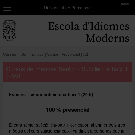
toolbar
Español
Navegació
MATRÍCULA
Universitat de Barcelona
Resum
Inici
Escola d'Idiomes
dels
grups
Cursos
Moderns
seleccionats
Exàmens i certificats
Encara
Cursos
:
Tots
Francès
Sènior
Presencial
A2
no
Beques
has
Cursos de Francès Sènior - Suficiència baix 1
seleccionat
(+55)
Formació professors
cap
grup.
Coneix-nos
Francès - sènior suficiència-baix 1 (20 h)
Afegir més grups
100 % presencial
El curs sènior suficiència-baix 1 correspon al primer dels tres
mòduls del curs suficiència-baix i va dirigit a persones que ja