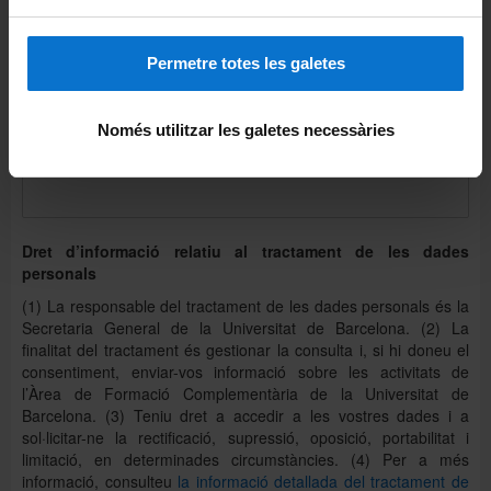
*
Correu electrònic:
Permetre totes les galetes
*
Consulta:
Només utilitzar les galetes necessàries
Dret d’informació relatiu al tractament de les dades
personals
(1) La responsable del tractament de les dades personals és la
Secretaria General de la Universitat de Barcelona. (2) La
finalitat del tractament és gestionar la consulta i, si hi doneu el
consentiment, enviar-vos informació sobre les activitats de
l’Àrea de Formació Complementària de la Universitat de
Barcelona. (3) Teniu dret a accedir a les vostres dades i a
sol·licitar-ne la rectificació, supressió, oposició, portabilitat i
limitació, en determinades circumstàncies. (4) Per a més
informació, consulteu
la informació detallada del tractament de