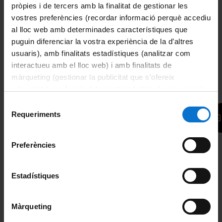
pròpies i de tercers amb la finalitat de gestionar les
Certificació
vostres preferències (recordar informació perquè accediu
"Jo volia aprendre, però també volia un paper
al lloc web amb determinades característiques que
que certifiqués el meu nivell!"
- Eric
L'EIM certifica el vostre nivell d'idiomes, un certificat
puguin diferenciar la vostra experiència de la d’altres
reconegut per la Generalitat de Catalunya i altres
usuaris), amb finalitats estadístiques (analitzar com
institucions.
interactueu amb el lloc web) i amb finalitats de
Prova d'acreditació personalitzada
màrqueting (gestionar la publicitat que s’ofereix
"Pensava que no podria sol·licitar el Màster
adequant-la en funció dels vostres hàbits de navegació).
perquè no tenia un certificat d'idioma, però
Per obtenir més informació sobre les galetes podeu
Selecció
l'EIM va solucionar-ho ràpidament!"
- Arnau
consultar la
Política de galetes del lloc web de la
Requeriments
de
Universitat de Barcelona
.
consentiment
Preferències
Prova de nivell online o presencial
Estadístiques
Més informació
*
Nom:
Màrqueting