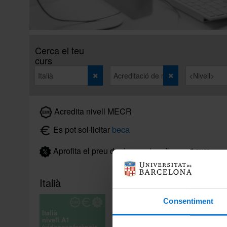
Cerca el teu
curs
Acredita nivell MECR
Es pot sol·licitar
beca
Aprofita el preu de descomtpe d'aquest curs.
Italià
Consentiment
Italià
nivell A1
(videoconferència