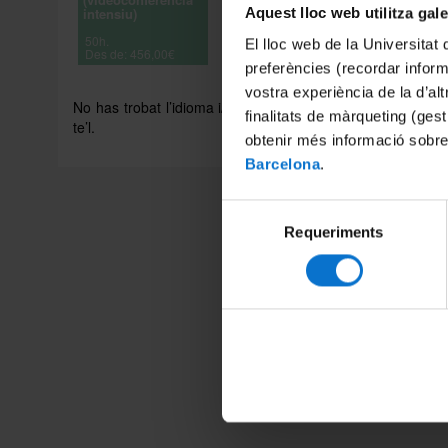
intensiu)
Aquest lloc web utilitza gal
50h.
El lloc web de la Universitat 
Des de: 456,00€
preferències (recordar infor
vostra experiència de la d’al
No has trobat l’idioma i/o el tipus de curs que necessites?
finalitats de màrqueting (gest
te’l.
obtenir més informació sobre
Barcelona
.
Selecció
Requeriments
de
consentiment