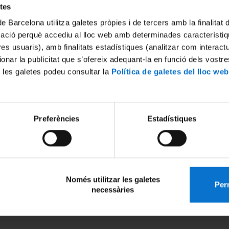
etes
de Barcelona utilitza galetes pròpies i de tercers amb la finalitat
mació perquè accediu al lloc web amb determinades característiq
tres usuaris), amb finalitats estadístiques (analitzar com interac
 Explica’ns-ho al formulari
Més informació
i farem tot el possible per a
ionar la publicitat que s’ofereix adequant-la en funció dels vostr
 les galetes podeu consultar la
Política de galetes del lloc web
Preferències
Estadístiques
Només utilitzar les galetes
Perm
necessàries