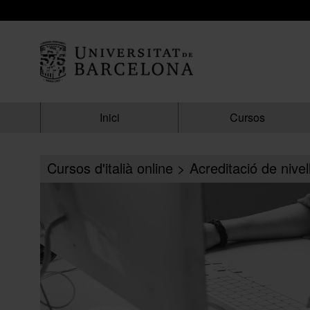
MATRÍCULA
Resum
dels
grups
seleccionats
Inici
Cursos
Encara
no
has
seleccionat
Cursos d'italià online > Acreditació de nivel
cap
grup.
Afegir més grups