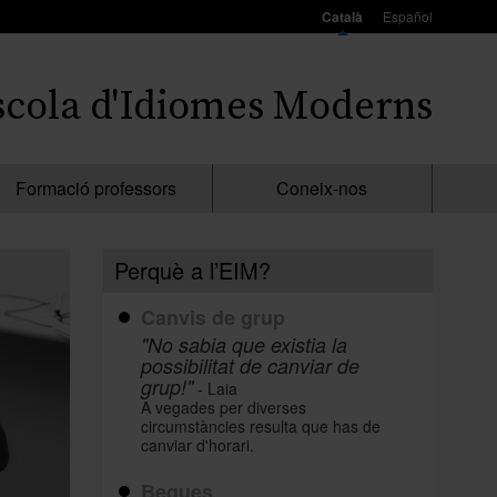
Català
Español
scola d'Idiomes Moderns
Formació professors
Coneix-nos
Perquè a l’EIM?
Canvis de grup
"No sabia que existia la
possibilitat de canviar de
grup!"
- Laia
A vegades per diverses
circumstàncies resulta que has de
canviar d'horari.
Beques