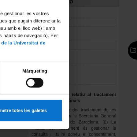
Més informació
*
Nom:
 de gestionar les vostres
ues que puguin diferenciar la
tueu amb el lloc web) i amb
 oferir-
*
es hàbits de navegació). Per
Correu electrònic:
 de la Universitat de
*
Consulta:
Màrqueting
Dret d’informació relatiu al tractament
de les dades personals
(1) La responsable del tractament de les
etre totes les galetes
dades personals és la Secretaria General
de la Universitat de Barcelona. (2) La
finalitat del tractament és gestionar la
consulta i, si hi doneu el consentiment,