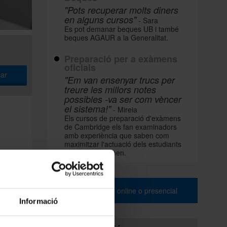
"Pots recuperar molts diners
en alguns cursos"
- Sara
Es pot demanar beques UB i també
beques AGAUR a la Generalitat.
Preparació per a exàmens
oficials
ar
"Em van ensenyar trucs per
treure les millors notes
possibles -va ser com vèncer
el sistema!"
- Mireia
Els cursos de preparació d'exàmens
de Cambridge els fan examinadors
amb experiència que saben com
maximitzar l'actuació dels estudiants
en aquest examen.
Prova de nivell online o presencial
Informació