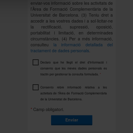
enviar-vos informació sobre les activitats de
l’Àrea de Formació Complementària de la
Universitat de Barcelona. (3) Teniu dret a
accedir a les vostres dades i a sol·licitar-ne
la rectificació, supressió, oposició,
portabilitat i limitació, en determinades
circumstàncies. (4) Per a més informació,
consulteu
la informació detallada del
tractament de dades personals
.
Declaro que he llegit el dret d’informació i
consento que les meves dades personals es
tractin per gestionar la consulta formulada.
*
Consento rebre informació relativa a les
activitats de l’Àrea de Formació Complementària
de la Universitat de Barcelona.
*
Camp obligatori.
Enviar