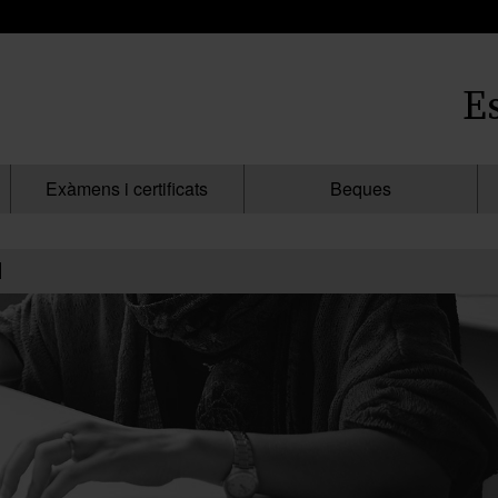
E
Exàmens i certificats
Beques
l