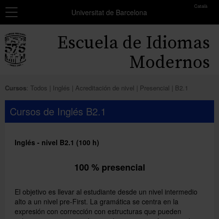
toolbar
Català
Navegación
MATRÍCULA
Universitat de Barcelona
Resumen
Inicio
Escuela de Idiomas
de
los
Cursos
Modernos
grupos
seleccionados
Exámenes y certificados
Cursos
:
Todos
Inglés
Acreditación de nivel
Presencial
B2.1
No
Becas
has
Cursos de Inglés B2.1
seleccionado
Formación profesores
ningún
grupo.
Inglés - nivel B2.1 (100 h)
Conócenos
Añadir más grupos
100 % presencial
El objetivo es llevar al estudiante desde un nivel intermedio
alto a un nivel pre-First. La gramática se centra en la
expresión con corrección con estructuras que pueden