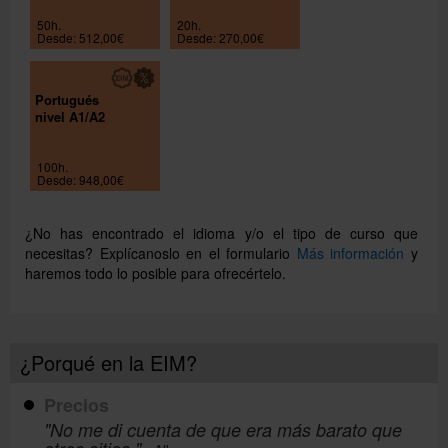
50h.
20h.
Desde: 512,00€
Desde: 270,00€
Portugués
nivel A1/A2
100h.
Desde: 948,00€
¿No has encontrado el idioma y/o el tipo de curso que
necesitas? Explícanoslo en el formulario
Más información
y
haremos todo lo posible para ofrecértelo.
¿Porqué en la EIM?
Precios
"No me di cuenta de que era más barato que