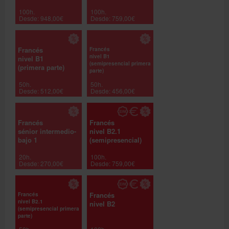
100h.
100h.
Desde: 948,00€
Desde: 759,00€
Francés
Francés
nivel B1
nivel B1
(semipresencial primera
(primera parte)
parte)
50h.
50h.
Desde: 512,00€
Desde: 456,00€
Francés
Francés
sénior intermedio-
nivel B2.1
bajo 1
(semipresencial)
20h.
100h.
Desde: 270,00€
Desde: 759,00€
Francés
Francés
nivel B2.1
nivel B2
(semipresencial primera
parte)