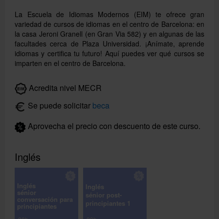
La Escuela de Idiomas Modernos (EIM) te ofrece gran
variedad de cursos de idiomas en el centro de Barcelona: en
la casa Jeroni Granell (en Gran Via 582) y en algunas de las
facultades cerca de Plaza Universidad. ¡Anímate, aprende
idiomas y certifica tu futuro! Aquí puedes ver qué cursos se
imparten en el centro de Barcelona.
Acredita nivel MECR
Se puede solicitar
beca
Aprovecha el precio con descuento de este curso.
Buscar
Inglés
Inglés
Inglés
sénior
sénior post-
conversación para
principiantes 1
principiantes