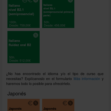
Italiano
Italiano
nivel B2.1
nivel B2.1
(semipresencial primera
(semipresencial)
parte)
100h.
50h.
Desde: 759,00€
Desde: 456,00€
Italiano
fluidez oral B2
50h.
Desde: 512,00€
¿No has encontrado el idioma y/o el tipo de curso que
necesitas? Explícanoslo en el formulario
Más información
y
haremos todo lo posible para ofrecértelo.
Japonés
Japonés
Japonés