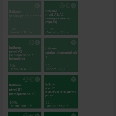
Italiano
Italiano
nivel A1/A2
sénior principiantes
(semipresencial
1
exprés)
20h.
100h.
Desde: 270,00€
Desde: 759,00€
Italiano
Italiano
nivel A2
sénior elemental-alt
(semipresencial
1
intensivo)
50h.
20h.
Desde: 456,00€
Desde: 270,00€
Italiano
Italiano
nivel B1
nivel B1
(semipresencial primera
(semipresencial)
parte)
100h.
50h.
Desde: 759,00€
Desde: 456,00€