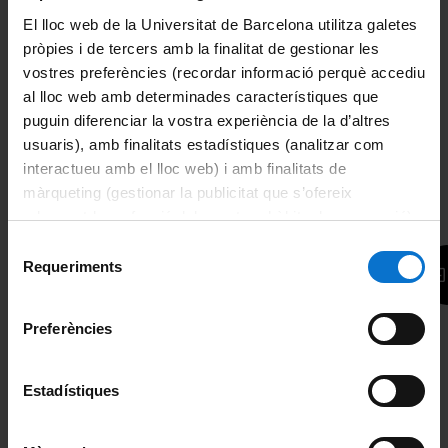
Alemán
Iniciación con
El lloc web de la Universitat de Barcelona utilitza galetes
textos filosóficos I
pròpies i de tercers amb la finalitat de gestionar les
vostres preferències (recordar informació perquè accediu
40h.
Desde: 436,00€
al lloc web amb determinades característiques que
puguin diferenciar la vostra experiència de la d’altres
¿No has encontrado el idioma y/o el tipo de curso que
usuaris), amb finalitats estadístiques (analitzar com
necesitas? Explícanoslo en el formulario
Más información
y
interactueu amb el lloc web) i amb finalitats de
haremos todo lo posible para ofrecértelo.
màrqueting (gestionar la publicitat que s’ofereix
adequant-la en funció dels vostres hàbits de navegació).
Francés
Per obtenir més informació sobre les galetes podeu
Selecció
consultar la
Política de galetes del lloc web de la
Requeriments
de
Francés
Francés
Universitat de Barcelona
.
consentiment
nivel A1
sénior post-
(semipresencial
principiantes 1
intensivo)
Preferències
50h.
20h.
Desde: 456,00€
Desde: 270,00€
Estadístiques
Francés
Francés
nivel A1/A2
sénior principiantes