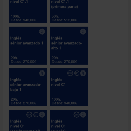
nivel C1.1
nivel C1.1
(primera parte)
100h.
50h.
Desde: 948,00€
Desde: 512,00€
Inglés
Inglés
sénior avanzado 1
sénior avanzado-
alto 1
20h.
20h.
Desde: 270,00€
Desde: 270,00€
Inglés
Inglés
sénior avanzado-
nivel C1
bajo 1
20h.
100h.
Desde: 270,00€
Desde: 948,00€
Inglés
Inglés
nivel C1
nivel C1
(semipresencial)
(exprés)