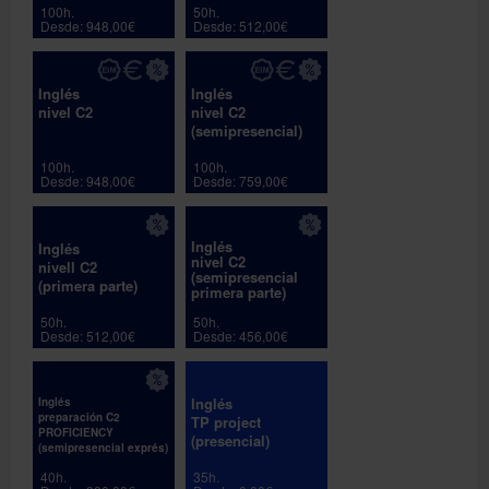
100h.
50h.
Desde: 948,00€
Desde: 512,00€
Inglés
Inglés
nivel C2
nivel C2
(semipresencial)
100h.
100h.
Desde: 948,00€
Desde: 759,00€
Inglés
Inglés
nivel C2
nivell C2
(semipresencial
(primera parte)
primera parte)
50h.
50h.
Desde: 512,00€
Desde: 456,00€
Inglés
Inglés
preparación C2
TP project
PROFICIENCY
(presencial)
(semipresencial exprés)
40h.
35h.