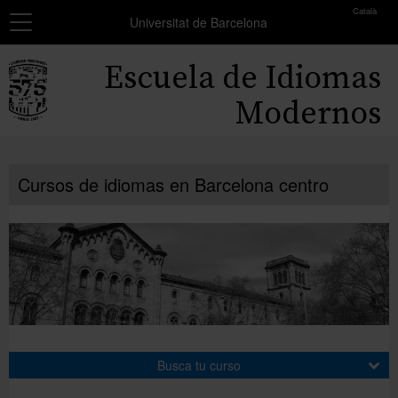
toolbar
Català
Navegación
MATRÍCULA
Universitat de Barcelona
Resumen
Inicio
Escuela de Idiomas
de
los
Cursos
Modernos
grupos
seleccionados
Exámenes y certificados
No
Cursos de idiomas en Barcelona centro
Becas
has
seleccionado
Formación profesores
ningún
grupo.
Conócenos
Añadir más grupos
Busca tu curso