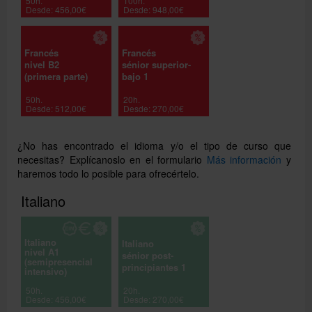
50h.
100h.
Desde: 456,00€
Desde: 948,00€
Francés
Francés
nivel B2
sénior superior-
(primera parte)
bajo 1
50h.
20h.
Desde: 512,00€
Desde: 270,00€
¿No has encontrado el idioma y/o el tipo de curso que
necesitas? Explícanoslo en el formulario
Más información
y
haremos todo lo posible para ofrecértelo.
Italiano
Italiano
Italiano
nivel A1
sénior post-
(semipresencial
principiantes 1
intensivo)
50h.
20h.
Desde: 456,00€
Desde: 270,00€