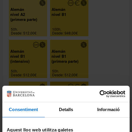
Alemán
Alemán
nivel A2
nivel B1
(primera parte)
50h.
100h.
Desde: 512,00€
Desde: 948,00€
Alemán
Alemán
nivel B1
nivel B1
(intensivo)
(primera parte)
50h.
50h.
Desde: 512,00€
Desde: 512,00€
Alemán
Alemán
nivel B2
nivel B2
(primera parte)
Consentiment
Detalls
Informació
50h.
100h.
Desde: 512,00€
Desde: 948,00€
Aquest lloc web utilitza galetes