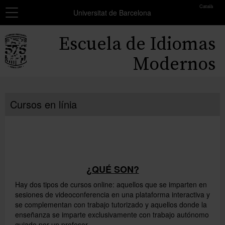
toolbar
Català
Navegación
MATRÍCULA
Universitat de Barcelona
Resumen
Inicio
Escuela de Idiomas
de
los
Cursos
Modernos
grupos
seleccionados
Exámenes y certificados
No
Cursos en línia
Becas
has
seleccionado
Formación profesores
ningún
grupo.
Conócenos
Añadir más grupos
¿QUÉ SON?
Hay dos tipos de cursos online: aquellos que se imparten en
sesiones de videoconferencia en una plataforma interactiva y
se complementan con trabajo tutorizado y aquellos donde la
enseñanza se imparte exclusivamente con trabajo autónomo
guiado por un profesor.