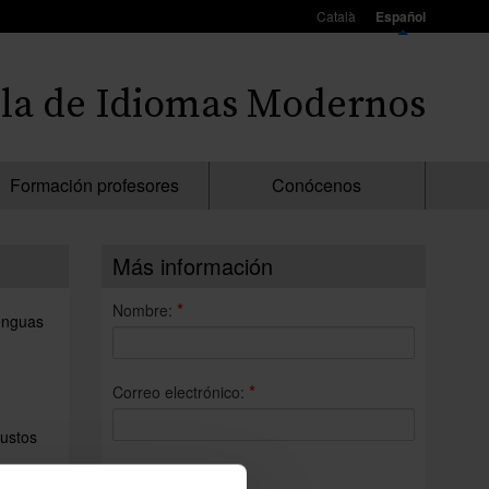
Català
Español
la de Idiomas Modernos
Formación profesores
Conócenos
Más información
*
Nombre:
lenguas
*
Correo electrónico:
gustos
*
Consulta: