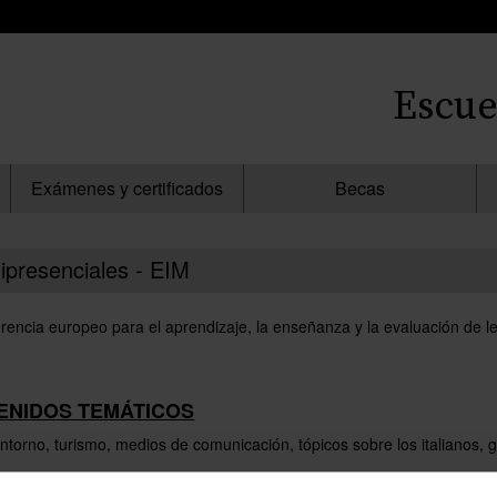
Escue
Exámenes y certificados
Becas
ipresenciales - EIM
rencia europeo para el aprendizaje, la enseñanza y la evaluación de 
ENIDOS TEMÁTICOS
ntorno, turismo, medios de comunicación, tópicos sobre los italianos, 
s y léxicas de la lengua italiana en sus diferentes registros de uso