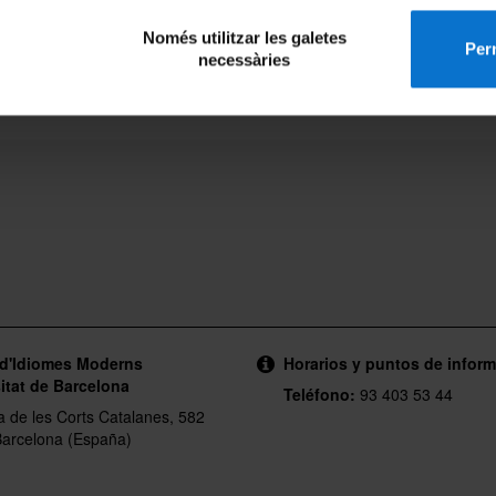
Només utilitzar les galetes
Perm
necessàries
 d'Idiomes Moderns
Horarios y puntos de infor
itat de Barcelona
Teléfono:
93 403 53 44
a de les Corts Catalanes, 582
arcelona (España)