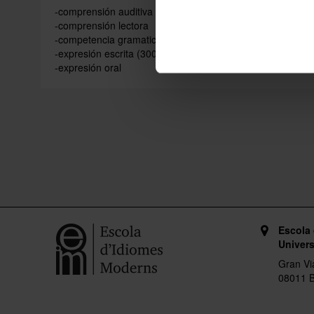
-comprensión auditiva
-comprensión lectora
-competencia gramatical
-expresión escrita (300 palabras)
-expresión oral
Escola
Univers
Gran Vi
08011 B