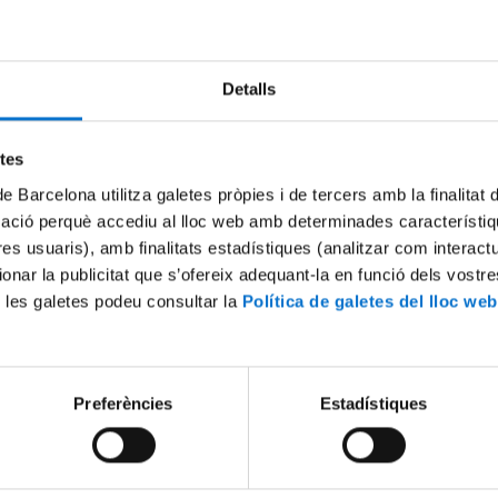
ialectos en las variedades regionales del idioma o las diferencias ent
crático; el periodístico; el de la publicidad; el texto literario y la narr
Detalls
IDOS GRAMATICALES
s:
etes
dicativo, subjuntivo y condicional)
de Barcelona utilitza galetes pròpies i de tercers amb la finalitat
mació perquè accediu al lloc web amb determinades característiq
rdinadas
tres usuaris), amb finalitats estadístiques (analitzar com interac
ionar la publicitat que s’ofereix adequant-la en funció dels vostr
 les galetes podeu consultar la
Política de galetes del lloc web
uso del auxiliar, pronombres
erbos y adjetivos con preposición)
Preferències
Estadístiques
EVALUACIÓN