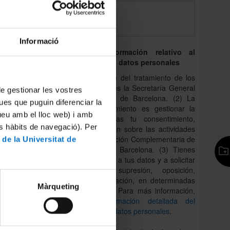
re
ación;
Informació
Derecho de información relativo al
tratamiento de los datos personales
(1) La responsable del tratamiento de los
datos personales es la Secretaría General
 de gestionar les vostres
de la Universidad de Barcelona. (2) La
ues que puguin diferenciar la
finalidad del tratamiento es gestionar la
tueu amb el lloc web) i amb
consulta y, si das tu consentimiento,
es hàbits de navegació). Per
enviarte información sobre las actividades
del Área de Formación Complementaria de
 de la Universitat de
la Universidad de Barcelona. (3) Tienes
derecho a acceder a tus datos y a solicitar
la rectificación, supresión, oposición,
portabilidad y limitación, en determinadas
Màrqueting
circunstancias. (4) Para más información,
consulta
la información detallada del
tratamiento de los datos personales
.