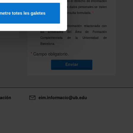
Declaro que he leído el derecho de información
y consiento que mis datos personales se traten
etre totes les galetes
para gestionar la consulta formulada.
*
Consiento recibir información relacionada con
las actividades del Área de Formación
Complementaria de la Universidad de
Barcelona.
*
Campo obligatorio.
Enviar
mación
eim.informacio@ub.edu