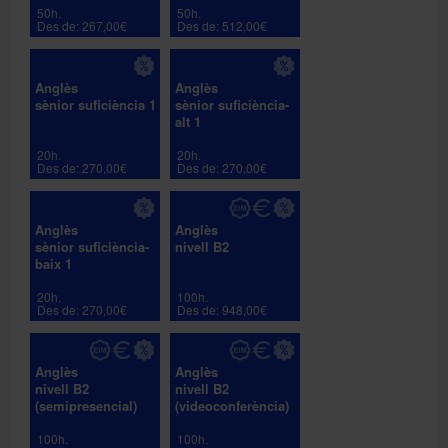
50h.
50h.
Des de: 267,00€
Des de: 512,00€
Anglès
Anglès
sènior suficiència 1
sènior suficiència-
alt 1
20h.
20h.
Des de: 270,00€
Des de: 270,00€
Anglès
Anglès
sènior suficiència-
nivell B2
baix 1
20h.
100h.
Des de: 270,00€
Des de: 948,00€
Anglès
Anglès
nivell B2
nivell B2
(semipresencial)
(videoconferència)
100h.
100h.