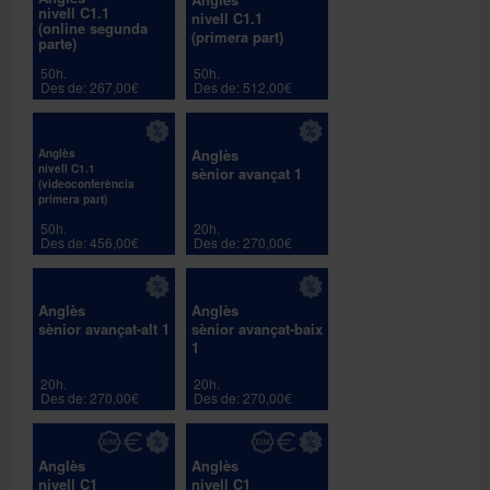
nivell C1.1
nivell C1.1
(online segunda
(primera part)
parte)
50h.
50h.
Des de: 267,00€
Des de: 512,00€
Anglès
Anglès
nivell C1.1
sènior avançat 1
(videoconferència
primera part)
50h.
20h.
Des de: 456,00€
Des de: 270,00€
Anglès
Anglès
sènior avançat-alt 1
sènior avançat-baix
1
20h.
20h.
Des de: 270,00€
Des de: 270,00€
Anglès
Anglès
nivell C1
nivell C1