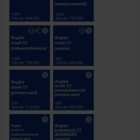
(semipresencial)
100h.
100h.
Des de: 948,00€
Des de: 759,00€
Anglès
Anglès
nivell C1
nivell C1
(videoconferència)
(exprés)
100h.
40h.
Des de: 759,00€
Des de: 436,00€
Anglès
Anglès
nivell C1
nivell C1
(semipresencial
(primera part)
primera part)
50h.
50h.
Des de: 512,00€
Des de: 456,00€
Anglès
Anglès
preparació C1
nivell C1
ADVANCED
(videoconferència
(exprés)
primera part)