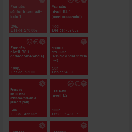
Francès
Francès
sènior intermedi-
nivell B2.1
baix 1
(semipresencial)
20h.
100h.
Des de: 270,00€
Des de: 759,00€
Francès
Francès
nivell B2.1
nivell B2.1
(videoconferència)
(semipresencial primera
part)
100h.
50h.
Des de: 759,00€
Des de: 456,00€
Francès
Francès
nivell B2.1
nivell B2
(videoconferència
primera part)
50h.
100h.
Des de: 456,00€
Des de: 948,00€
Francès
Francès