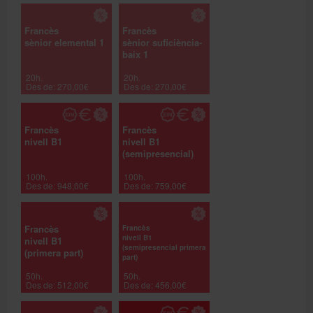
Francès
Francès
sènior elemental 1
sènior suficiència-
baix 1
20h.
20h.
Des de: 270,00€
Des de: 270,00€
Francès
Francès
nivell B1
nivell B1
(semipresencial)
100h.
100h.
Des de: 948,00€
Des de: 759,00€
Francès
Francès
nivell B1
nivell B1
(semipresencial primera
(primera part)
part)
50h.
50h.
Des de: 512,00€
Des de: 456,00€