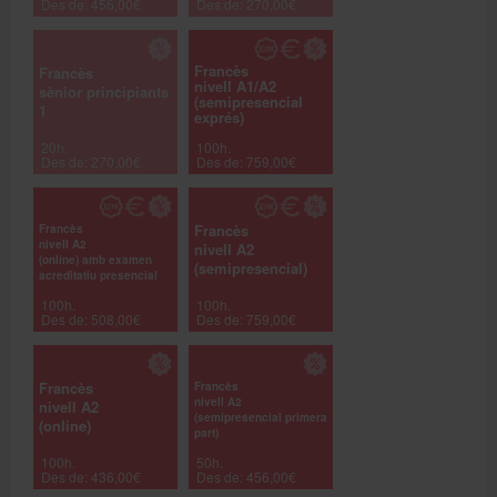
Des de: 456,00€
Des de: 270,00€
Francès
Francès
nivell A1/A2
sènior principiants
(semipresencial
1
exprés)
20h.
100h.
Des de: 270,00€
Des de: 759,00€
Francès
Francès
nivell A2
nivell A2
(online) amb examen
(semipresencial)
acreditatiu presencial
100h.
100h.
Des de: 508,00€
Des de: 759,00€
Francès
Francès
nivell A2
nivell A2
(semipresencial primera
(online)
part)
100h.
50h.
Des de: 436,00€
Des de: 456,00€