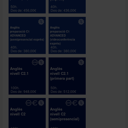
50h.
40h.
Des de: 456,00€
Des de: 436,00€
Anglès
Anglès
preparació C1
preparació C1
ADVANCED
ADVANCED
(semipresencial exprés)
(videoconferència
exprés)
40h.
40h.
Des de: 380,00€
Des de: 380,00€
Anglès
Anglès
nivell C2.1
nivell C2.1
(primera part)
100h.
50h.
Des de: 948,00€
Des de: 512,00€
Anglès
Anglès
nivell C2
nivell C2
(semipresencial)