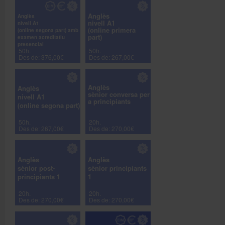
Anglès
Anglès
nivell A1
nivell A1
(online primera
(online segona part) amb
part)
examen acreditatiu
presencial
50h.
50h.
Des de: 376,00€
Des de: 267,00€
Anglès
Anglès
sènior conversa per
nivell A1
a principiants
(online segona part)
50h.
20h.
Des de: 267,00€
Des de: 270,00€
Anglès
Anglès
sènior post-
sènior principiants
principiants 1
1
20h.
20h.
Des de: 270,00€
Des de: 270,00€