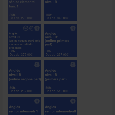
sènior elemental-
nivell B1
baix 1
20h.
100h.
Des de: 270,00€
Des de: 948,00€
Anglès
Anglès
nivell B1
nivell B1
(online primera
(online segona part) amb
part)
examen acreditatiu
presencial
50h.
50h.
Des de: 376,00€
Des de: 267,00€
Anglès
Anglès
nivell B1
nivell B1
(online segona part)
(primera part)
50h.
50h.
Des de: 267,00€
Des de: 512,00€
Anglès
Anglès
sènior intermedi 1
sènior intermedi-alt