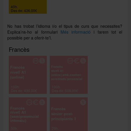
40h.
Des de: 436,00€
No has trobat l’idioma i/o el tipus de curs que necessites?
Explica’ns-ho al formulari
Més informació
i farem tot el
possible per a oferir-te’l.
Francès
Francès
Francès
nivell A1
nivell A1
(online) amb examen
(online)
acreditatiu presencial
100h.
100h.
Des de: 436,00€
Des de: 508,00€
Francès
Francès
nivell A1
sènior post-
(semipresencial
principiants 1
intensiu)
50h.
20h.