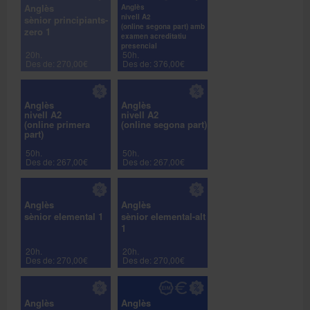
Anglès
Anglès
nivell A2
sènior principiants-
(online segona part) amb
zero 1
examen acreditatiu
presencial
20h.
50h.
Des de: 270,00€
Des de: 376,00€
Anglès
Anglès
nivell A2
nivell A2
(online primera
(online segona part)
part)
50h.
50h.
Des de: 267,00€
Des de: 267,00€
Anglès
Anglès
sènior elemental 1
sènior elemental-alt
1
20h.
20h.
Des de: 270,00€
Des de: 270,00€
Anglès
Anglès