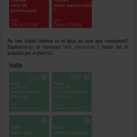
nivell B2
sènior superior-baix
(primera part)
1
50h.
20h.
Des de: 512,00€
Des de: 270,00€
No has trobat l’idioma i/o el tipus de curs que necessites?
Explica’ns-ho al formulari
Més informació
i farem tot el
possible per a oferir-te’l.
Italià
Italià
Italià
nivell A1
nivell A1
(semipresencial
(videoconferència
intensiu)
intensiu)
50h.
50h.
Des de: 456,00€
Des de: 456,00€
Italià
Italià
sènior post-
sènior principiants