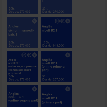
1
20h.
20h.
Des de: 270,00€
Des de: 270,00€
Anglès
Anglès
sènior intermedi-
nivell B2.1
baix 1
20h.
100h.
Des de: 270,00€
Des de: 948,00€
Anglès
Anglès
nivell B2.1
nivell B2.1
(online primera
(online segona part) amb
part)
examen acreditatiu
presencial
50h.
50h.
Des de: 376,00€
Des de: 267,00€
Anglès
Anglès
nivell B2.1
nivell B2.1
(online segona part)
(primera part)