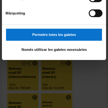
nivell A2
nivell A2
(videoconferència)
(primera part)
Màrqueting
100h.
50h.
Des de: 759,00€
Des de: 512,00€
Alemany
Alemany
Permetre totes les galetes
nivell A2
nivell B1
(videoconferència
primera part)
Només utilitzar les galetes necessàries
50h.
100h.
Des de: 456,00€
Des de: 948,00€
Alemany
Alemany
nivell B1
nivell B1
(videoconferència)
(intensiu)
100h.
50h.
Des de: 759,00€
Des de: 512,00€
Alemany
Alemany
nivell B1
nivell B1