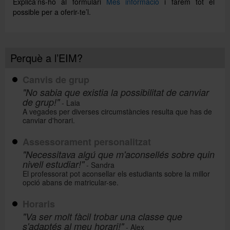
Explica’ns-ho al formulari
Més informació
i farem tot el
possible per a oferir-te’l.
Perquè a l’EIM?
Canvis de grup
"No sabia que existia la possibilitat de canviar
de grup!"
- Laia
A vegades per diverses circumstàncies resulta que has de
canviar d'horari.
Assessorament personalitzat
"Necessitava algú que m'aconsellés sobre quin
nivell estudiar!"
- Sandra
El professorat pot aconsellar els estudiants sobre la millor
opció abans de matricular-se.
Horaris
"Va ser molt fàcil trobar una classe que
s'adaptés al meu horari!"
- Alex