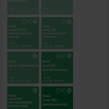
principiants 1
1
20h.
20h.
Des de: 270,00€
Des de: 270,00€
Italià
Italià
nivell A1/A2
nivell A2
(semipresencial
(semipresencial
exprés)
intensiu)
100h.
50h.
Des de: 759,00€
Des de: 456,00€
Italià
Italià
sènior elemental-alt
nivell B1
1
(semipresencial)
20h.
100h.
Des de: 270,00€
Des de: 759,00€
Italià
Italià
nivell B1
nivell B2.1
(semipresencial
(semipresencial)
primera part)