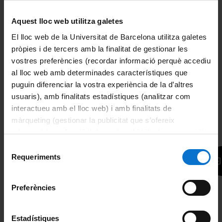
Alemany
Alemany
nivell A1
nivell A1
Aquest lloc web utilitza galetes
(videoconferència)
(online)
El lloc web de la Universitat de Barcelona utilitza galetes
100h.
100h.
pròpies i de tercers amb la finalitat de gestionar les
Des de: 759,00€
Des de: 436,00€
vostres preferències (recordar informació perquè accediu
al lloc web amb determinades característiques que
Alemany
Alemany
puguin diferenciar la vostra experiència de la d’altres
nivell A1
nivell A1
(videoconferència
usuaris), amb finalitats estadístiques (analitzar com
(primera part)
primera part)
interactueu amb el lloc web) i amb finalitats de
50h.
50h.
màrqueting (gestionar la publicitat que s’ofereix
Des de: 512,00€
Des de: 456,00€
adequant-la en funció dels vostres hàbits de navegació).
Per obtenir més informació sobre les galetes podeu
Selecció
Alemany
Alemany
consultar la
Política de galetes del lloc web de la
Requeriments
de
sènior principiants-
nivell A2
Universitat de Barcelona
.
zero 3
consentiment
20h.
100h.
Preferències
Des de: 270,00€
Des de: 948,00€
Estadístiques
Alemany
Alemany