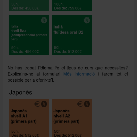
50h.
100h.
Des de: 456,00€
Des de: 759,00€
Italià
Italià
nivell B2.1
fluïdesa oral B2
(semipresencial primera
part)
50h.
50h.
Des de: 456,00€
Des de: 512,00€
No has trobat l’idioma i/o el tipus de curs que necessites?
Explica’ns-ho al formulari
Més informació
i farem tot el
possible per a oferir-te’l.
Japonès
Japonès
Japonès
nivell A1
nivell A2
(primera part)
(primera part)
50h.
50h.
Des de: 512,00€
Des de: 512,00€