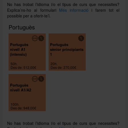
No has trobat l’idioma i/o el tipus de curs que necessites?
Explica’ns-ho al formulari
Més informació
i farem tot el
possible per a oferir-te’l.
Portuguès
Portuguès
Portuguès
nivell A1
sènior principiants
(intensiu)
1
50h.
20h.
Des de: 512,00€
Des de: 270,00€
Portuguès
nivell A1/A2
100h.
Des de: 948,00€
No has trobat l’idioma i/o el tipus de curs que necessites?