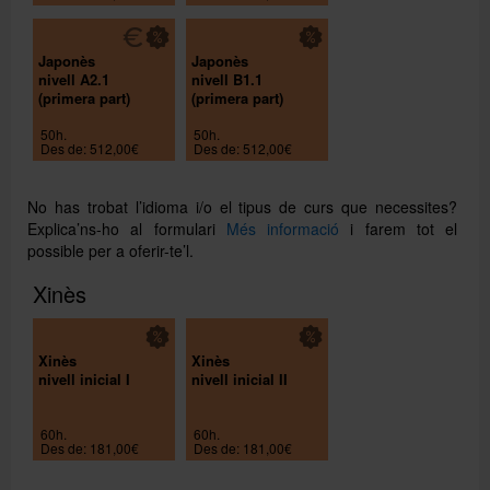
Japonès
Japonès
nivell A2.1
nivell B1.1
(primera part)
(primera part)
50h.
50h.
Des de: 512,00€
Des de: 512,00€
No has trobat l’idioma i/o el tipus de curs que necessites?
Explica’ns-ho al formulari
Més informació
i farem tot el
possible per a oferir-te’l.
Xinès
Xinès
Xinès
nivell inicial I
nivell inicial II
60h.
60h.
Des de: 181,00€
Des de: 181,00€