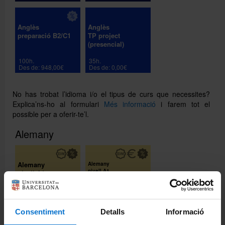
Anglès
Anglès
preparació B2/C1
TP project
(presencial)
100h.
35h.
Des de: 948,00€
Des de: 0,00€
No has trobat l’idioma i/o el tipus de curs que necessites?
Explica’ns-ho al formulari
Més informació
i farem tot el
possible per a oferir-te’l.
Alemany
Alemany
Alemany
nivell A1
nivell A1
(online) amb examen
acreditatiu presencial
100h.
100h.
Des de: 948,00€
Des de: 508,00€
Consentiment
Detalls
Informació