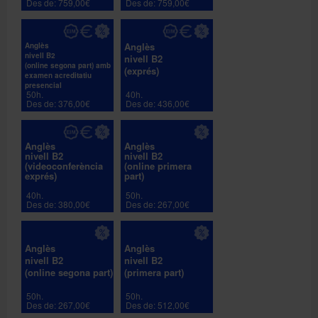
Des de: 759,00€
Des de: 759,00€
Anglès
Anglès
nivell B2
nivell B2
(online segona part) amb
(exprés)
examen acreditatiu
presencial
50h.
40h.
Des de: 376,00€
Des de: 436,00€
Anglès
Anglès
nivell B2
nivell B2
(videoconferència
(online primera
exprés)
part)
40h.
50h.
Des de: 380,00€
Des de: 267,00€
Anglès
Anglès
nivell B2
nivell B2
(online segona part)
(primera part)
50h.
50h.
Des de: 267,00€
Des de: 512,00€