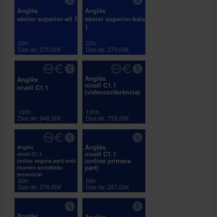
Anglès
Anglès
sènior superior-alt 1
sènior superior-baix
1
20h.
20h.
Des de: 270,00€
Des de: 270,00€
Anglès
Anglès
nivell C1.1
nivell C1.1
(videoconferència)
100h.
100h.
Des de: 948,00€
Des de: 759,00€
Anglès
Anglès
nivell C1.1
nivell C1.1
(online primera
(online segona part) amb
part)
examen acreditatiu
presencial
50h.
50h.
Des de: 376,00€
Des de: 267,00€
Anglès
Anglès