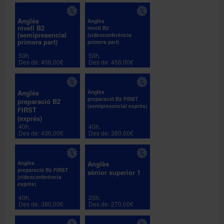
Anglès
Anglès
nivell B2
nivell B2
(semipresencial
(videoconferència
primera part)
primera part)
50h.
50h.
Des de: 456,00€
Des de: 456,00€
Anglès
Anglès
preparació B2 FIRST
preparació B2
(semipresencial exprés)
FIRST
(exprés)
40h.
40h.
Des de: 436,00€
Des de: 380,00€
Anglès
Anglès
preparació B2 FIRST
sènior superior 1
(videoconferència
exprés)
40h.
20h.
Des de: 380,00€
Des de: 270,00€