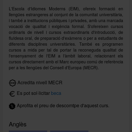
L'Escola d'Idiomes Moderns (EIM), ofereix formació en
llengües estrangeres al conjunt de la comunitat universitària,
i també a institucions públiques i privades, amb una marcada
vocació de qualitat i exigència formal. S'ofereixen cursos
ordinaris de nivell i cursos extraordinaris d'introducció, de
fluïdesa oral, de preparació d'exàmens o per a estudiants de
diferents disciplines universitàries. També es programen
cursos a mida per tal de portar la reconeguda qualitat de
l'ensenyament de l'EIM a l'àmbit laboral, relacionant els
cursos directament amb el Marc europeu comú de referència
per a les llengües del Consell d'Europa (MECR).
Buscar
Acredita nivell MECR
Es pot sol·licitar
beca
Aprofita el preu de descomtpe d'aquest curs.
Anglès