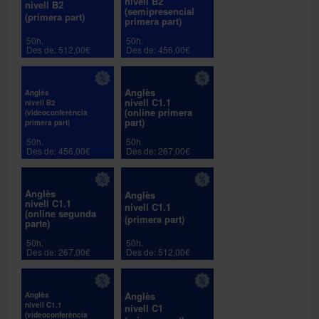
nivell B2
nivell B2
(semipresencial
(primera part)
primera part)
50h.
50h.
Des de: 512,00€
Des de: 456,00€
Anglès
Anglès
nivell C1.1
nivell B2
(online primera
(videoconferència
part)
primera part)
50h.
50h.
Des de: 456,00€
Des de: 267,00€
Anglès
Anglès
nivell C1.1
nivell C1.1
(online segunda
(primera part)
parte)
50h.
50h.
Des de: 267,00€
Des de: 512,00€
Anglès
Anglès
nivell C1.1
nivell C1
(videoconferència