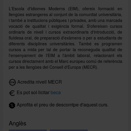
L'Escola d'Idiomes Moderns (EIM), ofereix formació en
llengües estrangeres al conjunt de la comunitat universitària,
i també a institucions públiques i privades, amb una marcada
vocació de qualitat i exigència formal. S'ofereixen cursos
ordinaris de nivell i cursos extraordinaris d'introducció, de
fluïdesa oral, de preparació d'exàmens o per a estudiants de
diferents disciplines universitàries. També es programen
cursos a mida per tal de portar la reconeguda qualitat de
l'ensenyament de l'EIM a l'àmbit laboral, relacionant els
cursos directament amb el Marc europeu comú de referència
per a les llengües del Consell d'Europa (MECR).
Buscar
Acredita nivell MECR
Es pot sol·licitar
beca
Aprofita el preu de descomtpe d'aquest curs.
Anglès