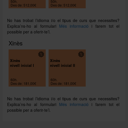
50h.
50h.
Des de: 512,00€
Des de: 512,00€
No has trobat l’idioma i/o el tipus de curs que necessites?
Explica’ns-ho al formulari
Més informació
i farem tot el
possible per a oferir-te’l.
Xinès
Xinès
Xinès
nivell inicial I
nivell inicial II
60h.
60h.
Des de: 181,00€
Des de: 181,00€
No has trobat l’idioma i/o el tipus de curs que necessites?
Explica’ns-ho al formulari
Més informació
i farem tot el
possible per a oferir-te’l.