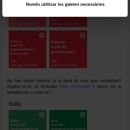
Francès
Francès
Només utilitzar les galetes necessàries
nivell B1
nivell B2.1
(semipresencial primera
(semipresencial primera
part)
part)
50h.
50h.
Des de: 456,00€
Des de: 456,00€
Francès
Francès
nivell B2.1
nivell B2
(videoconferència
(primera part)
primera part)
50h.
50h.
Des de: 456,00€
Des de: 512,00€
No has trobat l’idioma i/o el tipus de curs que necessites?
Explica’ns-ho al formulari
Més informació
i farem tot el
possible per a oferir-te’l.
Italià
Italià
Italià
nivell B1
nivell B2.1
(semipresencial
(semipresencial primera