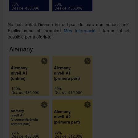
50h.
50h.
Des de: 456,00€
Des de: 456,00€
No has trobat l’idioma i/o el tipus de curs que necessites?
Explica’ns-ho al formulari
Més informació
i farem tot el
possible per a oferir-te’l.
Alemany
Alemany
Alemany
nivell A1
nivell A1
(online)
(primera part)
100h.
50h.
Des de: 436,00€
Des de: 512,00€
Alemany
Alemany
nivell A1
nivell A2
(videoconferència
(primera part)
primera part)
50h.
50h.
Des de: 456,00€
Des de: 512,00€