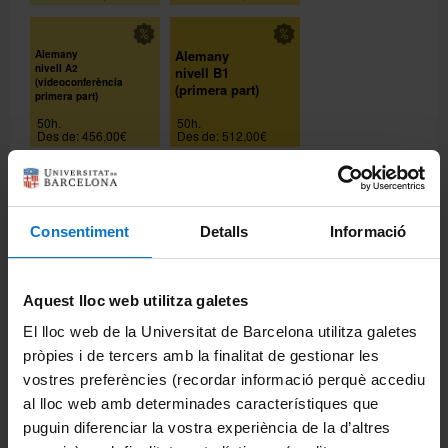
Alemany
Alemany
nivell A2
nivell B1
(videoconferència
(primera part)
primera part)
50h.
50h.
Des de: 456,00€
Des de: 512,00€
Alemany
Alemany
nivell B1
nivell B2
(videoconferència
(primera part)
Consentiment
Detalls
Informació
primera part)
50h.
50h.
Des de: 456,00€
Des de: 512,00€
Aquest lloc web utilitza galetes
El lloc web de la Universitat de Barcelona utilitza galetes
Alemany
nivell B2.1
pròpies i de tercers amb la finalitat de gestionar les
(videoconferència
vostres preferències (recordar informació perquè accediu
primera part)
al lloc web amb determinades característiques que
50h.
Des de: 456,00€
puguin diferenciar la vostra experiència de la d’altres