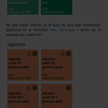
primera part)
part)
50h.
50h.
Des de: 456,00€
Des de: 456,00€
No has trobat l’idioma i/o el tipus de curs que necessites?
Explica’ns-ho al formulari
Més informació
i farem tot el
possible per a oferir-te’l.
Japonès
Japonès
Japonès
nivell A1
nivell A2
(primera part)
(primera part)
50h.
50h.
Des de: 512,00€
Des de: 512,00€
Japonès
Japonès
nivell A2.1
nivell B1.1
(primera part)
(primera part)