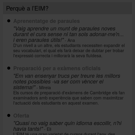
Perquè a l’EIM?
Aprenentatge de paraules
"Vaig aprendre un munt de paraules noves
durant el curs sense ni tan sols adonar-me'n...
i eren paraules útils!"
- Ana
D'un nivell a un altre, els estudiants necessiten expandir el
seu vocabulari, el qual els farà deixar de dubtar per trobar
l'expressió correcta i millorarà la seva fluïdesa.
Preparació per a exàmens oficials
"Em van ensenyar trucs per treure les millors
notes possibles -va ser com vèncer el
sistema!"
- Mireia
Els cursos de preparació d'exàmens de Cambridge els fan
examinadors amb experiència que saben com maximitzar
l'actuació dels estudiants en aquest examen.
Oferta
"Quasi no vaig saber quin idioma escollir, n'hi
havia tants!"
- Eli
L'EIM té una gran varietat de cursos durant l'any, des